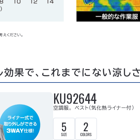
考えください。
ル効果で、これまでにない涼し
KU92644
空調服
ベスト（気化熱ライナー付）
Ⓡ