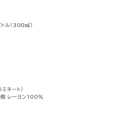
トル（300㎖）
ラミネート）
側 レーヨン100％