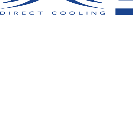
冷却の仕組み
気化熱フィルムに保水された水分が蒸発
メッシュに含まれる水蒸気を空調服
の風
Ⓡ
肌離れのよい凹凸構造のメッシュがスム
気化熱冷却がさらに促進されます