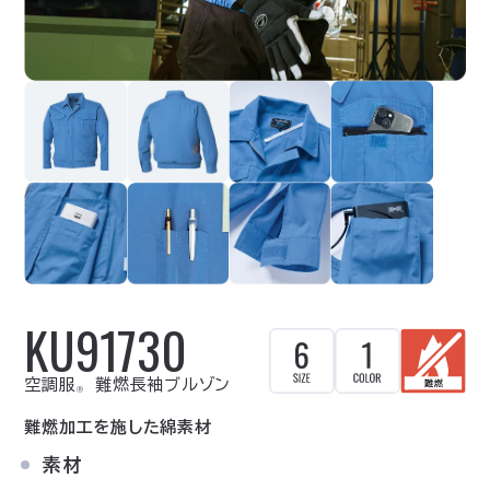
KU91730
空調服
難燃長袖ブルゾン
Ⓡ
難燃加工を施した綿素材
素材