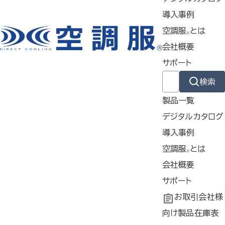
導入事例
空調服
とは
🄬
会社概要
サポート
検索
製品一覧
デジタルカタログ
導入事例
導入事例
空調服
とは
🄬
共同開発
空調服
会社概要
とは
®
工場シミュレーシ
開発秘話
企業理念
サポート
ョン
会社概要
よくあるご質問
お取引会社様
会社沿革
不要なバッテリー
向け製品在庫表