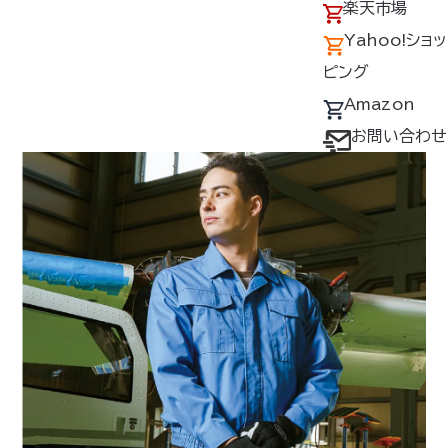
アクセス
の回収について
楽天市場
難燃素材を使用した人気の綿100％長袖
採用情報
デバイス・ファン
Yahoo!ショッ
ブルゾン
オプション対応表
ピング
取扱説明書ダウ
Amazon
ンロードサービス
お問い合わせ
ユーザー登録
購入方法
防爆デバイス取り
扱い店舗