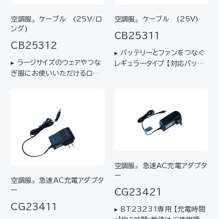
空調服
ケーブル (25V/ロ
空調服
ケーブル (25V)
®
®
ング)
CB25311
CB25312
▸ バッテリーとファンをつなぐ
▸ ラージサイズのウェアやつな
レギュラータイプ 【対応バッテ
ぎ服にお使いいただけるロン
リー】BT25211【対応ファン】
グタイプ 【対応バッテリー】BT
FA25112
25211【対応ファン】FA251
12【推奨ウェア】6Lサイズ以上
/ KU92400、KU92425、
KU92130、KU9233…
空調服
急速AC充電アダプタ
®
ー
空調服
急速AC充電アダプタ
®
ー
CG23421
CG23411
▸ BT23231専用 【充電時間