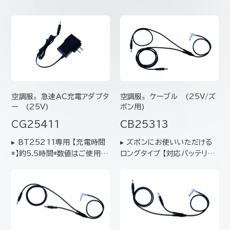
空調服
急速AC充電アダプタ
空調服
ケーブル (25V/ズ
®
®
ー (25V)
ボン用)
CG25411
CB25313
▸ BT25211専用 【充電時間
▸ ズボンにお使いいただける
*】約5.5時間*数値はご使用環
ロングタイプ 【対応バッテリー】
境により変わります。目安とし
BT25211【対応ファン】FA2
てお考えください。
5112