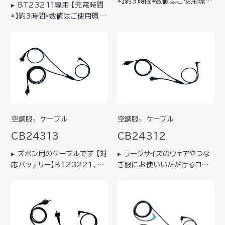
*】約3時間*数値はご使用環境
▸ BT23211専用 【充電時間
により変わります。目安として
*】約3時間*数値はご使用環境
お考えください。
により変わります。目安として
お考えください。
空調服
ケーブル
空調服
ケーブル
®
®
CB24313
CB24312
▸ ズボン用のケーブルです 【対
▸ ラージサイズのウェアやつな
応バッテリー】BT23221、B
ぎ服にお使いいただけるロン
TSP1【対応ファン】FA2411
グタイプ 【対応バッテリー】BT
2K90
23221、BTSP1【対応ファ
ン】FA24112K90【推奨ウェ
ア】6Lサイズ以上 / KU9240
0、KU92425、KU921…