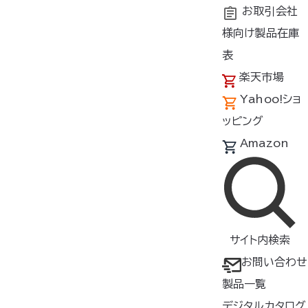
お取引会社
様向け製品在庫
トップ
商品紹介
表
楽天市場
Yahoo!ショ
製品一覧（ケーブル/充電器）
ッピング
製品をさがす
Amazon
ケーブル/充電器
検索
サイト内検索
絞り込み
カラー
サイズ
お問い合わせ
製品一覧
形状
素材
デジタルカタログ