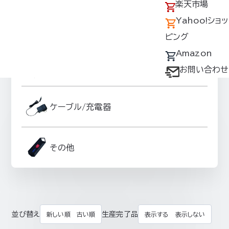
アクセス
の回収について
楽天市場
採用情報
デバイス・ファン
Yahoo!ショッ
ファンオプションパーツ
オプション対応表
ピング
取扱説明書ダウ
Amazon
スーパースペーサーグッズ
ンロードサービス
お問い合わせ
ユーザー登録
購入方法
ケーブル/充電器
防爆デバイス取り
扱い店舗
その他
並び替え
生産完了品
新しい順
古い順
表示する
表示しない