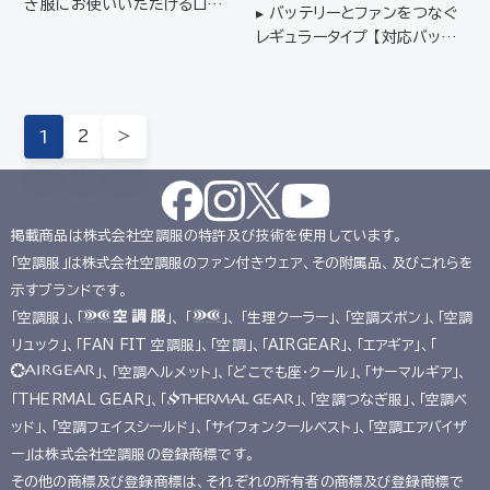
ぎ服にお使いいただけるロン
▸ バッテリーとファンをつなぐ
グタイプ 【対応バッテリー】BT
レギュラータイプ 【対応バッテ
23231【対応ファン】FA010
リー】BT23231【対応ファン】
12【推奨ウェア】6Lサイズ以上
FA01012
/ KU92400、KU92425、
KU92130、KU9233…
1
2
＞
掲載商品は株式会社空調服の特許及び技術を使用しています。
「空調服」は株式会社空調服のファン付きウェア、その附属品、及びこれらを
示すブランドです。
「空調服」、「
」、 「
」、 「生理クーラー」、「空調ズボン」、「空調
リュック」、「FAN FIT 空調服」、「空調」、「AIRGEAR」、「エアギア」、「
」、「空調ヘルメット」、「どこでも座･クール」、「サーマルギア」、
「THERMAL GEAR」、「
」、「空調つなぎ服」、「空調ベ
ッド」、「空調フェイスシールド」、「サイフォンクールベスト」、「空調エアバイザ
ー」は株式会社空調服の登録商標です。
その他の商標及び登録商標は、それぞれの所有者の商標及び登録商標で