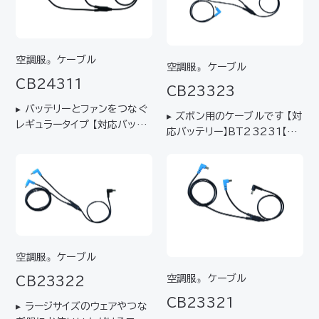
空調服
ケーブル
®
空調服
ケーブル
®
CB24311
CB23323
▸ バッテリーとファンをつなぐ
▸ ズボン用のケーブルです 【対
レギュラータイプ 【対応バッテ
応バッテリー】BT23231【対
リー】BT23221、BTSP1【対
応ファン】FA01012
応ファン】FA24112K90
空調服
ケーブル
®
空調服
ケーブル
CB23322
®
CB23321
▸ ラージサイズのウェアやつな