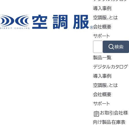
特徴
導入事例
空調服
とは
🄬
会社概要
製品ジャンル
サポート
検索
ウェア
製品一覧
デジタルカタログ
スターターキット
導入事例
導入事例
空調服
とは
🄬
共同開発
空調服
会社概要
とは
ファン
®
工場シミュレーシ
開発秘話
企業理念
サポート
ョン
会社概要
よくあるご質問
お取引会社様
バッテリー
会社沿革
不要なバッテリー
向け製品在庫表