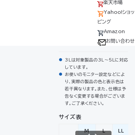
アクセス
の回収について
楽天市場
サイズ
採用情報
デバイス・ファン
Yahoo!ショッ
M・L・LL・3L
オプション対応表
ピング
素材
取扱説明書ダウ
Amazon
ンロードサービス
お問い合わせ
高密度綿ブロード（綿100％）
ユーザー登録
購入方法
3Lは対象製品の3L～5Lに対応
しています。
防爆デバイス取り
お使いのモニター設定などによ
扱い店舗
り、実際の製品の色と表示色は
若干異なります。また、仕様は予
告なく変更する場合がございま
す。ご了承ください。
サイズ表
M
L
LL