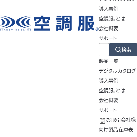
導入事例
空調服
とは
🄬
会社概要
サポート
検索
製品一覧
デジタルカタログ
導入事例
導入事例
空調服
とは
🄬
共同開発
空調服
会社概要
とは
®
工場シミュレーシ
開発秘話
企業理念
サポート
ョン
会社概要
よくあるご質問
お取引会社様
会社沿革
不要なバッテリー
向け製品在庫表