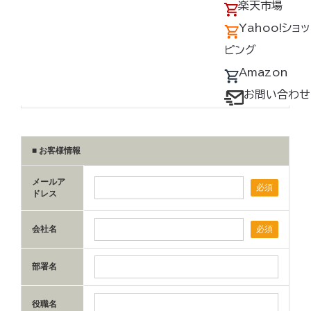
アクセス
の回収について
楽天市場
採用情報
デバイス・ファン
Yahoo!ショッ
オプション対応表
ピング
取扱説明書ダウ
Amazon
ンロードサービス
お問い合わせ
ユーザー登録
購入方法
防爆デバイス取り
扱い店舗