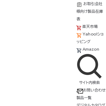
お取引会社
様向け製品在庫
トップ
商品紹介
製品種類・形状
ケーブル/充電器
表
楽天市場
Yahoo!ショ
製品一覧（ケーブル/充電器）
ッピング
製品をさがす
Amazon
すべて
検索
サイト内検索
絞り込み
カラー
サイズ
お問い合わせ
製品一覧
形状
素材
デジタルカタログ