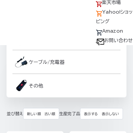
アクセス
の回収について
楽天市場
採用情報
デバイス・ファン
Yahoo!ショッ
ファンオプションパーツ
オプション対応表
ピング
取扱説明書ダウ
Amazon
スーパースペーサーグッズ
ンロードサービス
お問い合わせ
ユーザー登録
購入方法
ケーブル/充電器
防爆デバイス取り
扱い店舗
その他
並び替え
生産完了品
新しい順
古い順
表示する
表示しない