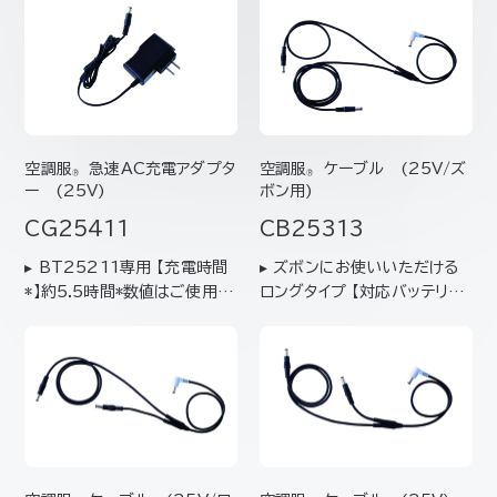
空調服
急速AC充電アダプタ
空調服
ケーブル (25V/ズ
®
®
ー (25V)
ボン用)
CG25411
CB25313
▸ BT25211専用 【充電時間
▸ ズボンにお使いいただける
*】約5.5時間*数値はご使用環
ロングタイプ 【対応バッテリー】
境により変わります。目安とし
BT25211【対応ファン】FA2
てお考えください。
5112