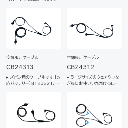
お考えください。
により変わります。目安として
お考えください。
空調服
ケーブル
空調服
ケーブル
®
®
CB24313
CB24312
▸ ズボン用のケーブルです 【対
▸ ラージサイズのウェアやつな
応バッテリー】BT23221、B
ぎ服にお使いいただけるロン
TSP1【対応ファン】FA2411
グタイプ 【対応バッテリー】BT
2K90
23221、BTSP1【対応ファ
ン】FA24112K90【推奨ウェ
ア】6Lサイズ以上 / KU9240
0、KU92425、KU921…