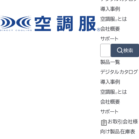
特徴
導入事例
空調服
とは
🄬
会社概要
製品ジャンル
サポート
検索
ウェア
製品一覧
デジタルカタログ
スターターキット
導入事例
導入事例
空調服
とは
🄬
共同開発
空調服
会社概要
とは
ファン
®
工場シミュレーシ
開発秘話
企業理念
サポート
ョン
会社概要
よくあるご質問
お取引会社様
バッテリー
会社沿革
不要なバッテリー
向け製品在庫表