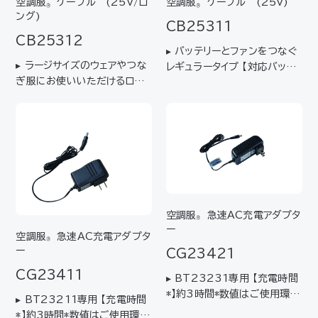
空調服
ケーブル (25V/ロ
空調服
ケーブル (25V)
®
®
ング)
CB25311
CB25312
▸ バッテリーとファンをつなぐ
▸ ラージサイズのウェアやつな
レギュラータイプ 【対応バッテ
ぎ服にお使いいただけるロン
リー】BT25211【対応ファン】
グタイプ 【対応バッテリー】BT
FA25112
25211【対応ファン】FA251
12【推奨ウェア】6Lサイズ以上
/ KU92400、KU92425、
KU92130、KU9233…
空調服
急速AC充電アダプタ
®
ー
空調服
急速AC充電アダプタ
®
ー
CG23421
CG23411
▸ BT23231専用 【充電時間
*】約3時間*数値はご使用環境
▸ BT23211専用 【充電時間
により変わります。目安として
*】約3時間*数値はご使用環境