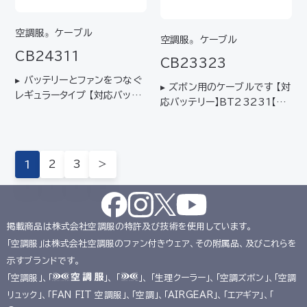
空調服
ケーブル
®
空調服
ケーブル
®
CB24311
CB23323
▸ バッテリーとファンをつなぐ
▸ ズボン用のケーブルです 【対
レギュラータイプ 【対応バッテ
応バッテリー】BT23231【対
リー】BT23221、BTSP1【対
応ファン】FA01012
応ファン】FA24112K90
1
2
3
＞
掲載商品は株式会社空調服の特許及び技術を使用しています。
「空調服」は株式会社空調服のファン付きウェア、その附属品、及びこれらを
示すブランドです。
「空調服」、「
」、 「
」、 「生理クーラー」、「空調ズボン」、「空調
リュック」、「FAN FIT 空調服」、「空調」、「AIRGEAR」、「エアギア」、「