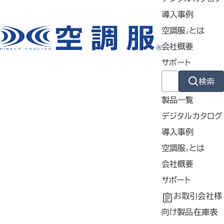
く絞った布で汚れを拭き、その後洗剤が残らないようにしっ
導入事例
かりと拭き取ってください。
空調服
とは
🄬
・マットの上布、下布が破れた場合は、ポリエステル用の補修
会社概要
ボンドで充て布をするか、補修シートにて、補修してくださ
サポート
い。
検索
空調ベッド®のご質問一覧へ戻る
製品一覧
デジタルカタログ
導入事例
導入事例
空調服
とは
掲載商品は株式会社空調服の特許及び技術を使用しています。
🄬
「空調服」は株式会社空調服のファン付きウェア、その附属品、及びこれらを
共同開発
空調服
会社概要
とは
®
示すブランドです。
工場シミュレーシ
開発秘話
企業理念
サポート
「空調服」、「
」、 「
」、 「生理クーラー」、「空調ズボン」、「空調
ョン
会社概要
よくあるご質問
お取引会社様
リュック」、「FAN FIT 空調服」、「空調」、「AIRGEAR」、「エアギア」、「
」、「空調ヘルメット」、「どこでも座･クール」、「サーマルギア」、
会社沿革
不要なバッテリー
向け製品在庫表
「THERMAL GEAR」、「
」、「空調つなぎ服」、「空調ベ