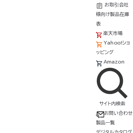
お取引会社
様向け製品在庫
トップ
よくあるご質問
空調ベッド®のご質問
お手入れ方法
表
楽天市場
Yahoo!ショ
お手入れ方法で気をつけることはあり
ッピング
ますか？
Amazon
・マットは洗濯ができません。マットが汚れた場合は、薄めた
中性洗剤を浸み込ませて固く絞った布で汚れを拭き、その後
サイト内検索
洗剤が残らないようにしっかり水拭きしてください。
お問い合わせ
・シーツは洗濯タグの表示に従って洗濯してください。
製品一覧
・コントロールボックスは、薄めた中性洗剤を浸み込ませて固
デジタルカタログ