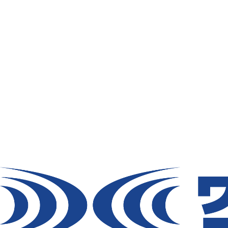
またバックル付きのベルトでヘッドレストに
背もたれの外周が131㎝（本体横幅41㎝、
なお、椅子や材質によっては傷がつく場合が
（保証の対象外です）。
TOP
導入事例