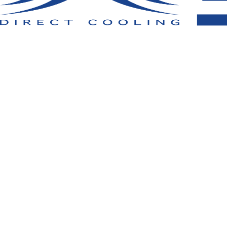
導入事例
製品一覧
共同開発
デジタルカタログ
工場シミュ
お取引会社様向け製品在庫表
掲載商品は株式会社空調服の特許及び技術を使用して
「空調服」は株式会社空調服のファン付きウェア、その
「空調服」、「
」、 「
」、 「生理クーラー」、
座･クール」、「サーマルギア」、「THERMAL GEAR」、「
社空調服の登録商標です。
その他の商標及び登録商標は、それぞれの所有者の商