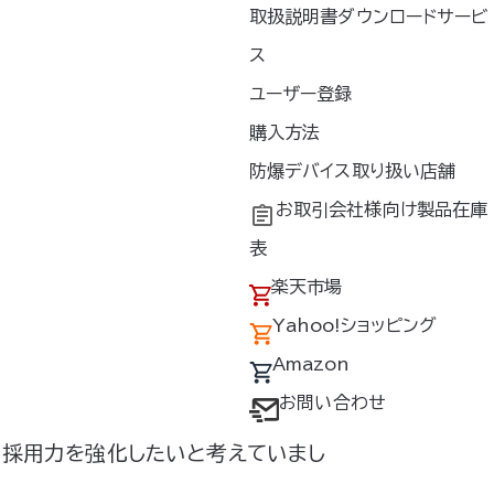
取扱説明書ダウンロードサービ
す。
ス
業’’。現場で働く社員たちの環境改善
ユーザー登録
よるブランドの向上や採用力強化を図
購入方法
防爆デバイス取り扱い店舗
調服
を導入していただきました。
®
お取引会社様向け製品在庫
表
楽天市場
菊池俊一さん
Yahoo!ショッピング
力強化にも期待！」
Amazon
お問い合わせ
脱却を目指しており、福利厚生制度の
、採用力を強化したいと考えていまし