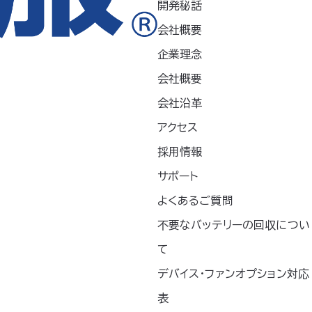
開発秘話
会社概要
企業理念
会社概要
会社沿革
アクセス
採用情報
心に、23区内や関東エリアヘとフィー
サポート
社です。
よくあるご質問
商業施設など数多くの建物を手がけてき
不要なバッテリーの回収につい
て
デバイス・ファンオプション対応
リンピックで使用された「大井ふ頭中央
表
川区・大田区）や「漱石山房記念館」（新