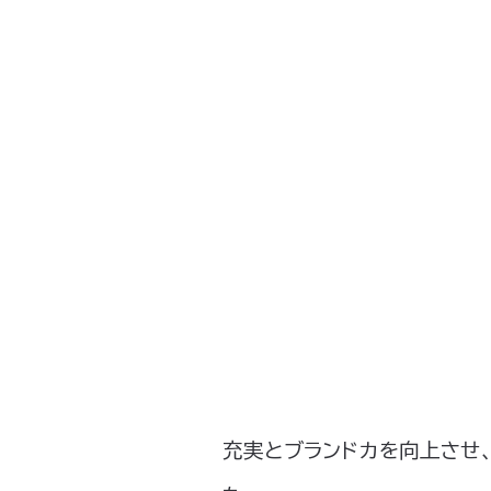
宿区）なども同社による施工で
同社が目指すのは“脱中小企
に加えて、福利厚生の充実に
るため、2024年6月から空
COMENTS 代表取締役 
「ブランドカ向上による採用
私は以前から中小企業からの
充実とブランドカを向上させ