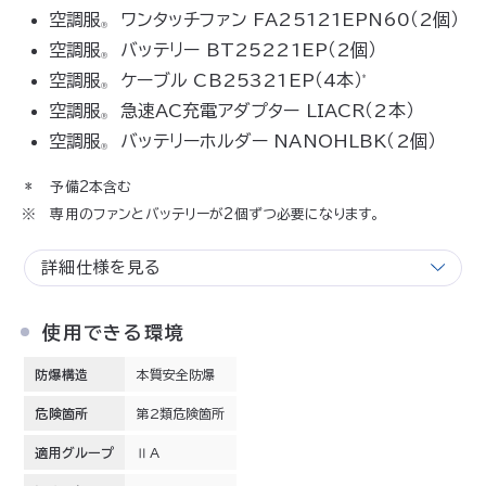
空調服
ワンタッチファン FA25121EPN60（2個）
Ⓡ
空調服
バッテリー BT25221EP（2個）
Ⓡ
空調服
ケーブル CB25321EP（4本）
*
Ⓡ
空調服
急速AC充電アダプター LIACR（2本）
Ⓡ
空調服
バッテリーホルダー NANOHLBK（2個）
Ⓡ
予備2本含む
専用のファンとバッテリーが2個ずつ必要になります。
詳細仕様を見る
使用できる環境
防爆構造
本質安全防爆
危険箇所
第2類危険箇所
適用グループ
ⅡA