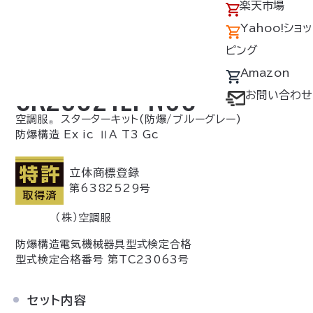
アクセス
の回収について
楽天市場
採用情報
デバイス・ファン
Yahoo!ショッ
オプション対応表
ピング
取扱説明書ダウ
Amazon
SK25021EPN60
ンロードサービス
お問い合わせ
ユーザー登録
空調服
スターターキット(防爆/ブルーグレー)
Ⓡ
防爆構造 Ex ic ⅡA T3 Gc
購入方法
防爆デバイス取り
立体商標登録
扱い店舗
第6382529号
（株）空調服
防爆構造電気機械器具型式検定合格
型式検定合格番号 第TC23063号
セット内容