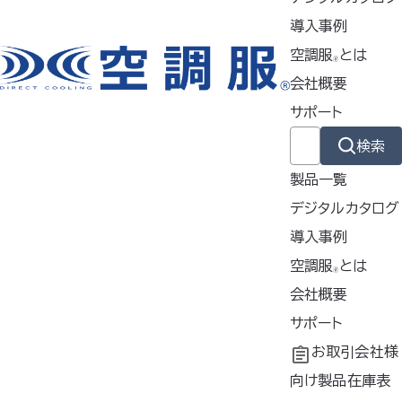
導入事例
空調服
とは
🄬
会社概要
サポート
検索
製品一覧
デジタルカタログ
導入事例
防爆エリアでの使用を考慮したスターターキット
導入事例
空調服
とは
🄬
共同開発
空調服
会社概要
とは
現場環境に配慮した設計で、作業時の快
®
工場シミュレーシ
開発秘話
企業理念
サポート
適性と安全性の両立をサポートします
ョン
会社概要
よくあるご質問
お取引会社様
会社沿革
不要なバッテリー
向け製品在庫表