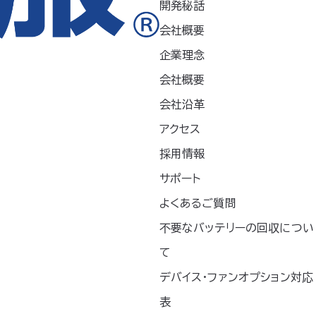
開発秘話
スパンボンド
会社概要
企業理念
せん。
会社概要
ションは「別売り」です。
会社沿革
ェアの色と表示色は若干異なります。ご了承くだ
アクセス
採用情報
サポート
よくあるご質問
LL
3L
不要なバッテリーの回収につい
170
164-182
170-188
て
04
92-112
96-124
デバイス・ファンオプション対応
表