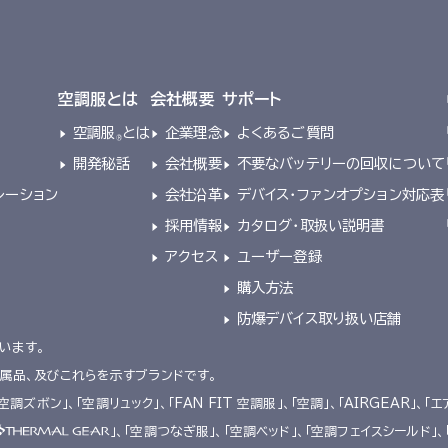
空調服とは
会社概要
サポート
空調服
とは
企業理念
よくあるご質問
®
開発秘話
会社概要
不要なバッテリーの回収について
レーション
会社沿革
デバイス・ファンオプション対応表
採用情報
カタログ・取扱い説明書
アクセス
ユーザー登録
購入方法
防爆デバイス取り扱い店舗
います。
附属品、及びこれらを示すブランドです。
「空調ズボン」、「空調リュック」、「FAN FIT 空調服」、「空調」、「AIRGEAR」、「エ
」、「空調つなぎ服」、「空調ベッド」、「空調フェイスシールド」