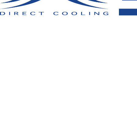
取扱い上のご注意：
この素材は火気に弱いので、火気を扱う現場で
でください。