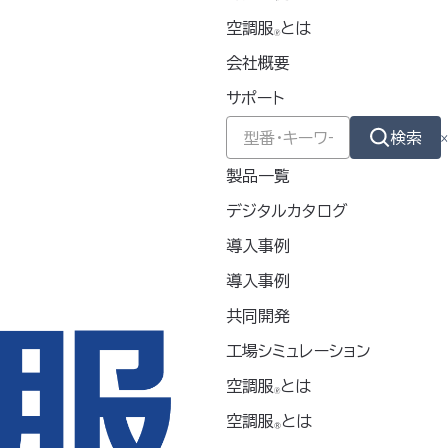
空調服
とは
🄬
ナンスなど、汚れが気になる現場に最適な不
会社概要
サポート
メットの中にも空気が流れて涼しい
検索
製品一覧
工事
土木・建設
デジタルカタログ
導入事例
イト
導入事例
共同開発
女兼用）
工場シミュレーション
空調服
とは
🄬
布素材
空調服
とは
®
ィルム