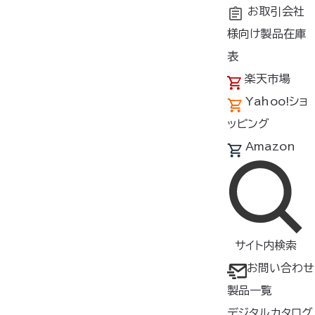
お取引会社
様向け製品在庫
トップ
商品紹介
特徴
発熱
表
楽天市場
Yahoo!ショ
製品一覧（発熱）
ッピング
製品をさがす
Amazon
すべて
検索
サイト内検索
絞り込み
カラー
サイズ
お問い合わせ
製品一覧
形状
素材
デジタルカタログ