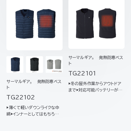
サーマルギア
発熱防寒ベス
®
ト
TG22101
サーマルギア
発熱防寒ベス
▶冬の屋外作業からアウトドア
®
ト
まで▶対応可能バッテリーが増
加
TG22102
▶薄くて軽いダウンライクな中
綿▶インナーとしてはもちろん、
アウターとしても着用可能