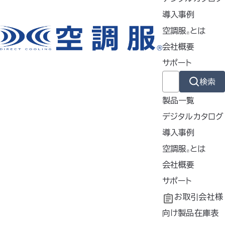
特徴
導入事例
空調服
とは
🄬
会社概要
製品ジャンル
サポート
検索
ウェア
製品一覧
デジタルカタログ
スターターキット
導入事例
導入事例
空調服
とは
🄬
共同開発
空調服
会社概要
とは
ファン
®
工場シミュレーシ
開発秘話
企業理念
サポート
ョン
会社概要
よくあるご質問
お取引会社様
バッテリー
会社沿革
不要なバッテリー
向け製品在庫表