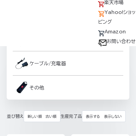
アクセス
の回収について
楽天市場
採用情報
デバイス・ファン
Yahoo!ショッ
ファンオプションパーツ
オプション対応表
ピング
取扱説明書ダウ
Amazon
スーパースペーサーグッズ
ンロードサービス
お問い合わせ
ユーザー登録
購入方法
ケーブル/充電器
防爆デバイス取り
扱い店舗
その他
並び替え
生産完了品
新しい順
古い順
表示する
表示しない