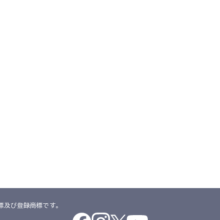
空調服とは
会社概要
サポート
空調服
とは
企業理念
よくあるご質問
®
開発秘話
会社概要
不要なバッテリーの回収について
レーション
会社沿革
デバイス・ファンオプション対応表
採用情報
カタログ・取扱い説明書
アクセス
ユーザー登録
購入方法
防爆デバイス取り扱い店舗
います。
附属品、及びこれらを示すブランドです。
「空調ズボン」、「空調リュック」、「FAN FIT 空調服」、「空調」、「AIRGEAR」、「エ
」、「空調つなぎ服」、「空調ベッド」、「空調フェイスシールド」
標及び登録商標です。