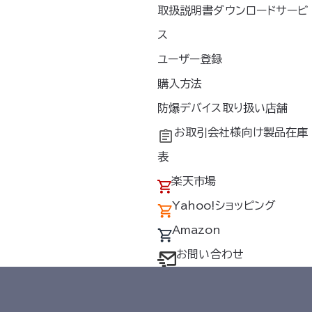
取扱説明書ダウンロードサービ
新着情報
ス
お問い合わせ
ユーザー登録
プライバシーポリシー
購入方法
情報セキュリティ基本方針
品質方針
防爆デバイス取り扱い店舗
お取引会社様向け製品在庫
表
楽天市場
Yahoo!ショッピング
Amazon
アギア」、「
」、「空調ヘルメット」、「どこでも
、「サイフォンクールベスト」、「空調エアバイザー」は株式会
お問い合わせ