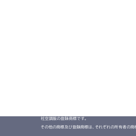
TOP
導入事例
導入事例
製品一覧
共同開発
デジタルカタログ
工場シミュ
お取引会社様向け製品在庫表
掲載商品は株式会社空調服の特許及び技術を使用して
「空調服」は株式会社空調服のファン付きウェア、その
「空調服」、「
」、 「
」、 「生理クーラー」、
座･クール」、「サーマルギア」、「THERMAL GEAR」、「
社空調服の登録商標です。
その他の商標及び登録商標は、それぞれの所有者の商