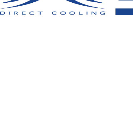
その他
▸
規
未