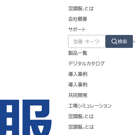
空調服
とは
🄬
会社概要
サポート
検索
製品一覧
デジタルカタログ
導入事例
導入事例
共同開発
工場シミュレーション
燃長袖ブルゾン
空調服
とは
730
🄬
空調服
とは
用の現場向けモデ
®
空調服
難燃長袖ブルゾン
00％生地に難燃加
®