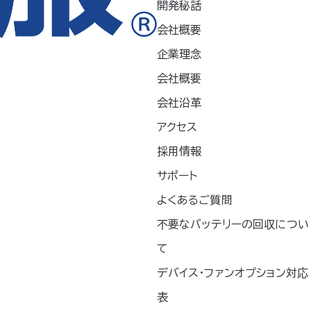
開発秘話
たプロバン®繊維
KU92240
会社概要
耐洗濯性に優れ、洗
【火気使用の現場向けモデ
燃性が持続します
企業理念
ル】▶JIS T8118帯電防止規
格適合▶高機能素材「プレバ
会社概要
ノ®プラス」に未利用綿（落
会社沿革
綿など）を再利用した環境に
優しい素材を使用 ▶耐洗濯
アクセス
性に優れ、洗濯後も難燃性が
持続します
採用情報
サポート
よくあるご質問
不要なバッテリーの回収につい
て
デバイス・ファンオプション対応
表