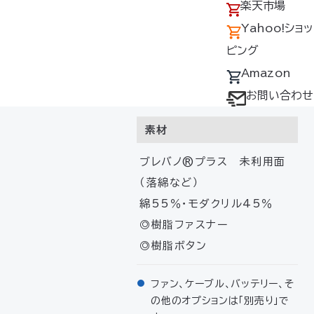
アクセス
の回収について
楽天市場
ネイビー、グレー、ライトブルー
採用情報
デバイス・ファン
Yahoo!ショッ
サイズ
オプション対応表
ピング
取扱説明書ダウ
Amazon
S・M・L・LL・3L・4L・5L（男
ンロードサービス
お問い合わせ
女兼用）
ユーザー登録
素材
購入方法
ブレバノ®プラス 未利用面
防爆デバイス取り
（落綿など）
扱い店舗
綿55％・モダクリル45％
◎樹脂ファスナー
◎樹脂ボタン
ファン、ケーブル、バッテリー、そ
の他のオプションは「別売り」で