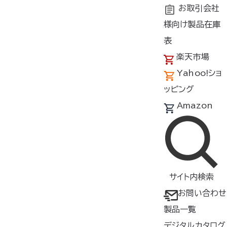
お取引会社
様向け製品在庫
トップ
商品紹介
製品種類・形状
ウェア
横ファン対
表
楽天市場
空調服
難燃長袖ブルゾン
®
Yahoo!ショ
（横ファン）
ッピング
KU92610
Amazon
横ファン対応ウェア
長袖
金属不使用
難燃
サイト内検索
帯電防止・制電
お問い合わせ
▸ JIS T8118 帯電防止規格適
製品一覧
合
デジタルカタログ