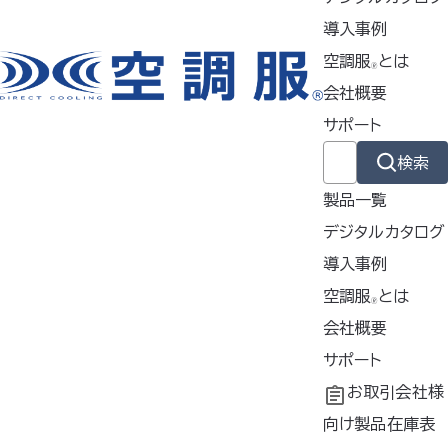
▸難燃素材「ブレバノ®プラス」
導入事例
▸横ファンタイプ
空調服
とは
▸見返しが顔に向かってくる風を
🄬
軽減
会社概要
使用シーン
サポート
検索
農業・林業
溶接業
製品一覧
工場・事務
物流業
デジタルカタログ
イベント業
導入事例
導入事例
空調服
とは
電気工事
🄬
共同開発
空調服
会社概要
とは
®
土木・建設
工場シミュレーシ
開発秘話
企業理念
サポート
ョン
会社概要
よくあるご質問
お取引会社様
カラー
会社沿革
不要なバッテリー
向け製品在庫表