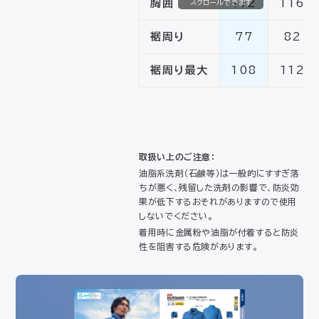
胸囲
112
116
スクロールできます
裾周り
77
82
裾周り最大
108
112
取扱い上のご注意：
油脂系洗剤（石鹸等）は一般的にすすぎ落
ちが悪く、残留した洗剤の影響で、防炎効
果が低下するおそれがありますので使用
しないでください。
着用時に金属粉や油脂が付着すると防炎
性を阻害する危険があります。