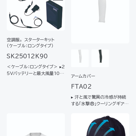
AN2…
大電圧18Ｖの大…
空調服
スターターキット
®
（ケーブル：ロングタイプ）
SK25012K90
＜ケーブル：ロングタイプ＞ ▸2
5Vバッテリーと最大風量103
アームカバー
L/秒対応ファンのセット▸空調
FTA02
服
を起動させるために必要な
®
デバイスをワンパックしたスタ
▸ 汗と風で驚異の冷感が持続
ーターキット ▸はじめてご使用
する「氷撃®」クーリングギア▸
になられる方におすすめ 【キッ
冷感プリントで暑熱環境下の
ト内容】ファ…
作業に対応▸ 空調服
と組み合
®
わせることでさらに涼しく▸ ワ
ークからスポーツ・アウトドアま