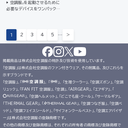
▶ 空調服
を起動させるために
のスタンダードなバッテリーB
®
必要なデバイスをワンパックに
TSP1に対応▶ 最高レベル IP
したスターターキット▶ はじめ
68 防塵・防水規格適合**水没
て空調服
を使われる方におす
などの水の侵入による故障を
®
すめ▶ 丸洗いできる防水ファ
保証するもので…
ン/防塵・防水（JIS IP68規格
1
2
3
4
5
…
＞
適合）*▶ バッテリー/防塵・防水
（JI…
掲載商品は株式会社空調服の特許及び技術を使用しています。
「空調服」は株式会社空調服のファン付きウェア、その附属品、及びこれらを
示すブランドです。
「空調服」、「
」、 「
」、 「生理クーラー」、「空調ズボン」、「空調
リュック」、「FAN FIT 空調服」、「空調」、「AIRGEAR」、「エアギア」、「
」、「空調ヘルメット」、「どこでも座･クール」、「サーマルギア」、
「THERMAL GEAR」、「
」、「空調つなぎ服」、「空調ベ
ッド」、「空調フェイスシールド」、「サイフォンクールベスト」、「空調エアバイザ
ー」は株式会社空調服の登録商標です。
その他の商標及び登録商標は、それぞれの所有者の商標及び登録商標で