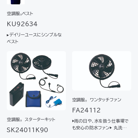
なデバイスをワンパックしたス
ターターキット ▸はじめてご使
空調服
ベスト
®
用になられる方におすすめ 【キ
KU92634
ット内容】ファン2個（FA2511
2シリー…
▸デイリーユースにシンプルな
ベスト
空調服
ワンタッチファン
®
FA24112
空調服
スターターキット
▶雨の日や、水を扱う仕事場で
®
も安心の防水ファン▶ 丸洗いで
SK24011K90
きるからいつでも清潔▶ 人気