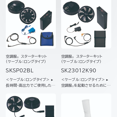
空調服
スターターキット
空調服
スターターキット
®
®
（ケーブル：ロングタイプ）
（ケーブル：ロングタイプ）
SKSP02BL
SK23012K90
＜ケーブル：ロングタイプ＞ ▸
＜ケーブル：ロングタイプ＞ ▸
長時間･高出力でご使用したい
空調服
を起動させるために必
®
方におすすめ▸ 一番よく使われ
要なデバイスをワンパックした
ている、スタンダードタイプの
スターターキット ▸はじめて空
ファンと、汎用性の高いバッテ
調服
をご使用になられる方に
®
リーのセット 【キット内容】バッ
おすすめ ▸最大風量106ℓ/秒
テリー（BTSP1） ファン2個（F
ターボーモード対応ファン＆最