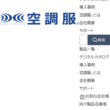
特徴
導入事例
空調服
とは
🄬
会社概要
製品ジャンル
サポート
検索
ウェア
製品一覧
デジタルカタログ
スターターキット
導入事例
導入事例
空調服
とは
🄬
共同開発
空調服
会社概要
とは
ファン
®
工場シミュレーシ
開発秘話
企業理念
サポート
ョン
会社概要
よくあるご質問
お取引会社様
バッテリー
会社沿革
不要なバッテリー
向け製品在庫表