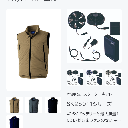
が持続する「氷撃®」クーリング
ギア▸ 一枚でもアンダーレイヤ
ーとしても活躍する高機能ライ
トコンプレッションインナー▸ 冷
感プリントで暑熱環境下の作
業に対応…
空調服
スターターキット
®
SK25011シリーズ
▸25Vバッテリーと最大風量1
03L/秒対応ファンのセット▸空
調服
を起動させるために必要
®