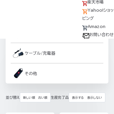
アクセス
の回収について
楽天市場
採用情報
デバイス・ファン
Yahoo!ショッ
ファンオプションパーツ
オプション対応表
ピング
取扱説明書ダウ
Amazon
スーパースペーサーグッズ
ンロードサービス
お問い合わせ
ユーザー登録
購入方法
ケーブル/充電器
防爆デバイス取り
扱い店舗
その他
並び替え
生産完了品
新しい順
古い順
表示する
表示しない