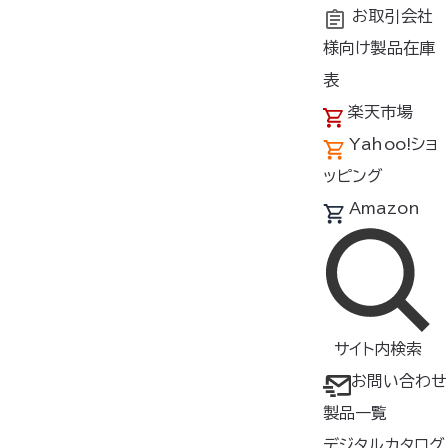
お取引会社
様向け製品在庫
トップ
商品紹介
シーン
釣り
表
楽天市場
Yahoo!ショ
製品一覧（釣り）
ッピング
製品をさがす
Amazon
すべて
検索
サイト内検索
絞り込み
カラー
サイズ
お問い合わせ
製品一覧
形状
素材
デジタルカタログ