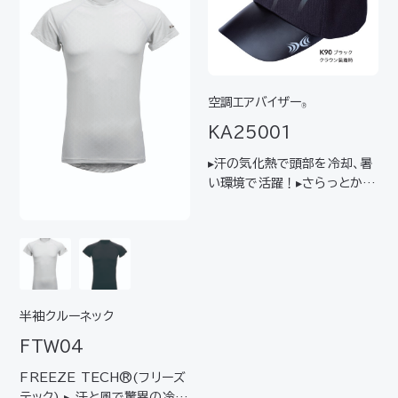
で幅広く着用可能
空調エアバイザー
®
KA25001
▸汗の気化熱で頭部を冷却、暑
い環境で活躍！▸さらっとかぶ
れるキャップ型 質量 約231g
クラウンのサイズ調整寸法 約5
3～65cm 出力切替（動作時
間） 弱（約5時間）強（約2時間）
充電コネクタ USB Type
C…
半袖クルーネック
FTW04
FREEZE TECH®(フリーズ
テック) ▸ 汗と風で驚異の冷感