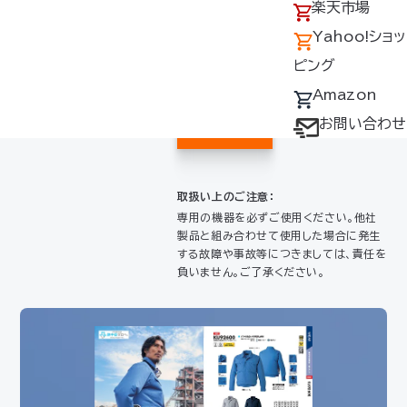
ご購入はこちら
アクセス
の回収について
楽天市場
採用情報
デバイス・ファン
Yahoo!ショッ
オプション対応表
ピング
Yahoo!
取扱説明書ダウ
Amazon
ショッピ
ンロードサービス
お問い合わせ
ング
ユーザー登録
購入方法
取扱い上のご注意：
防爆デバイス取り
専用の機器を必ずご使用ください。他社
製品と組み合わせて使用した場合に発生
扱い店舗
する故障や事故等につきましては、責任を
負いません。ご了承ください。