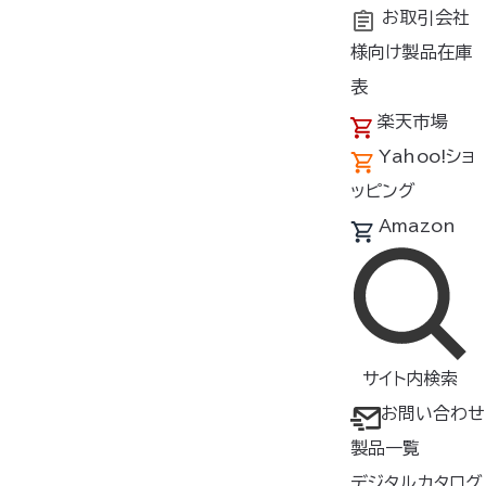
お取引会社
様向け製品在庫
トップ
商品紹介
製品種類・形状
ケーブル/充電器
表
楽天市場
空調服
ケーブル
®
Yahoo!ショ
CB23312
ッピング
Amazon
ケーブル
▸
ラージサイズのウェア
やつなぎ
服
にお使いいただけるロングタイ
サイト内検索
プ
お問い合わせ
【対応バッテリー】
製品一覧
BT23211
デジタルカタログ