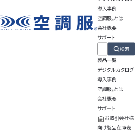
【対応ファン】
導入事例
FA23112
空調服
とは
🄬
【推奨ウェア】
会社概要
6Lサイズ以上 / KU92400、K
サポート
U92425、KU92130、KU92
330、KU92320、KU9203
検索
0、KU92340の3L以上 / エレ
製品一覧
ファンシリーズ / 1-9820、1-9
デジタルカタログ
920の全サイズ
導入事例
お使いのモニター設定などによ
導入事例
空調服
とは
🄬
り、実際の製品の色と表示色は
共同開発
空調服
会社概要
とは
若干異なります。また、仕様は予
®
告なく変更する場合がございま
工場シミュレーシ
開発秘話
企業理念
サポート
す。ご了承ください
ョン
会社概要
よくあるご質問
お取引会社様
会社沿革
不要なバッテリー
向け製品在庫表