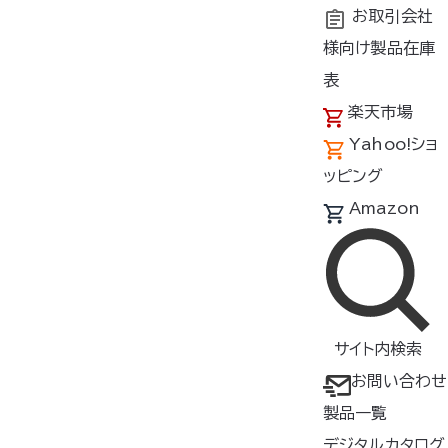
お取引会社
様向け製品在庫
トップ
商品紹介
製品種類・形状
ケーブル/充電器
表
楽天市場
空調服
ケーブル
®
Yahoo!ショ
CB23321
ッピング
Amazon
ケーブル
▸
バッテリーとファンをつなぐ
レ
ギュラータイプ
サイト内検索
お問い合わせ
【対応バッテリー】
BT23231
製品一覧
【対応ファン】
デジタルカタログ