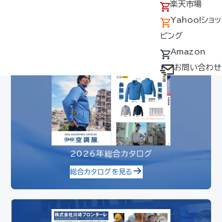
アクセス
の回収について
楽天市場
専用の機器を必ずご使用ください。他社
製品と組み合わせて使用した場合に発生
採用情報
デバイス・ファン
Yahoo!ショッ
する故障や事故等につきましては、責任を
オプション対応表
ピング
負いません。ご了承ください。
取扱説明書ダウ
Amazon
ンロードサービス
お問い合わせ
ユーザー登録
購入方法
防爆デバイス取り
扱い店舗
2026年総合カタログ
総合カタログを見る