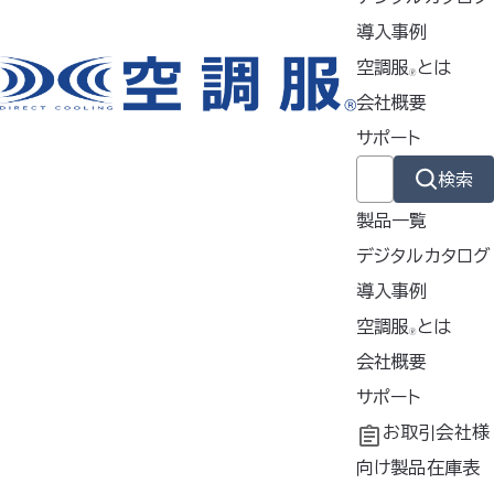
【対応ファン】
導入事例
FA01012
空調服
とは
🄬
【推奨ウェア】
会社概要
6Lサイズ以上 / KU92400、K
サポート
U92425、KU92130、KU92
330、KU92320、KU9203
検索
0、KU92340の3L以上 / エレ
製品一覧
ファンシリーズ / 1-9820、1-9
デジタルカタログ
920の全サイズ
導入事例
お使いのモニター設定などによ
導入事例
空調服
とは
🄬
り、実際の製品の色と表示色は
共同開発
空調服
会社概要
とは
若干異なります。また、仕様は予
®
告なく変更する場合がございま
工場シミュレーシ
開発秘話
企業理念
サポート
す。ご了承ください
ョン
会社概要
よくあるご質問
お取引会社様
会社沿革
不要なバッテリー
向け製品在庫表