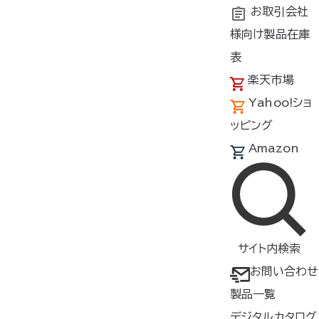
お取引会社
様向け製品在庫
トップ
商品紹介
製品種類・形状
ケーブル/充電器
表
楽天市場
空調服
ケーブル
®
Yahoo!ショ
CB23322
ッピング
Amazon
ケーブル
▸
ラージサイズのウェア
やつなぎ
服
にお使いいただけるロングタイ
サイト内検索
プ
お問い合わせ
【対応バッテリー】
製品一覧
BT23231
デジタルカタログ