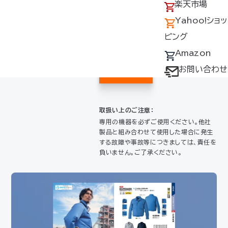
ご購入はこちら
アクセス
の回収について
楽天市場
採用情報
デバイス・ファン
Yahoo!ショッ
オプション対応表
ピング
Yahoo!
取扱説明書ダウ
Amazon
ショッピ
ンロードサービス
お問い合わせ
ング
ユーザー登録
購入方法
取扱い上のご注意：
防爆デバイス取り
専用の機器を必ずご使用ください。他社
製品と組み合わせて使用した場合に発生
扱い店舗
する故障や事故等につきましては、責任を
負いません。ご了承ください。