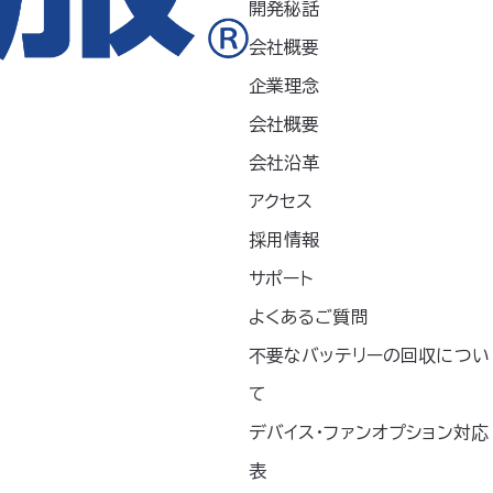
および腰のバッテリーポケットを使用する場合は、
開発秘話
会社概要
ださい。
ションは「別売り」です。
企業理念
ウェアの色と表示色は若干異なります。ご了承くだ
会社概要
会社沿革
アクセス
採用情報
LL
3L
4L
5L
サポート
68.5
70.5
70.5
70.5
よくあるご質問
52
54
56
58
不要なバッテリーの回収につい
て
58
60
58
58
デバイス・ファンオプション対応
124
132
140
148
表
93
98
103
108