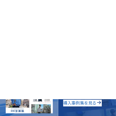
裾周り最大
109
114
ご購入はこちら
Ya
導入事例集
導入事例集を見る