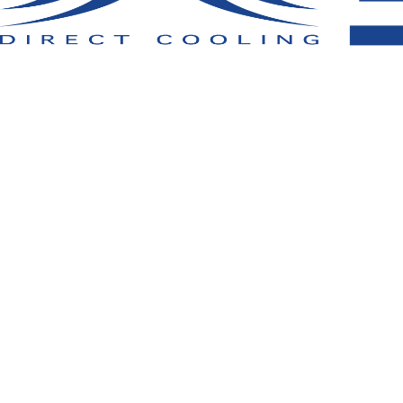
取扱い上のご注意：
●天然素材のため、多少の色ブレ、縮みが生じる
ます。退色や変色の恐れがありますので、ご使用
濯をして、汗が蓄積しないようにお手入れをして
洗濯の際は、他の衣類との同時洗いはお避けくだ