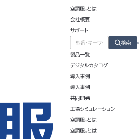
ザイン
空調服
とは
🄬
会社概要
務
物流業
イベント業
サポート
検索
製品一覧
バー
デジタルカタログ
導入事例
・4L・5L（男女兼用）
導入事例
共同開発
綿素材
工場シミュレーション
ド（綿100%）
空調服
とは
🄬
空調服
とは
®