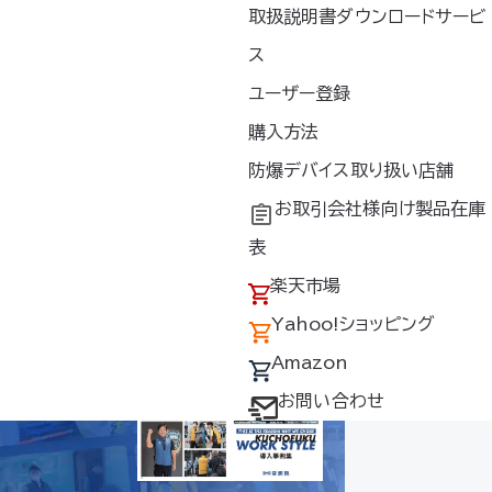
取扱説明書ダウンロードサービ
119
124
129
134
ス
ユーザー登録
購入方法
防爆デバイス取り扱い店舗
hoo!ショッピング
お取引会社様向け製品在庫
表
楽天市場
Yahoo!ショッピング
Amazon
お問い合わせ