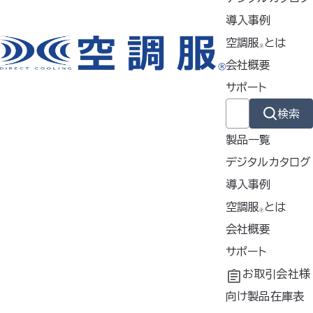
FA23112シリーズ/FA01012
導入事例
シリーズ/FAN2200
シリーズ/F
空調服
とは
🄬
AN2300/FAN2400
会社概要
【仕様】
サポート
検索
縦
120mm
製品一覧
外
横
デジタルカタログ
寸
120mm
導入事例
厚さ
導入事例
空調服
とは
🄬
54mm
共同開発
空調服
会社概要
とは
®
素
ポリプロ
工場シミュレーシ
開発秘話
企業理念
サポート
材
ピレン
ョン
会社概要
よくあるご質問
お取引会社様
約
会社沿革
不要なバッテリー
向け製品在庫表
質
82g（2