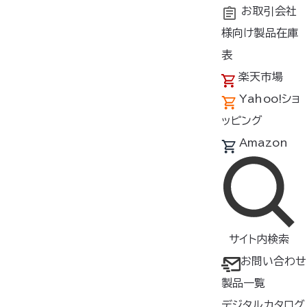
お取引会社
様向け製品在庫
トップ
商品紹介
製品種類・形状
ファンオプションパーツ
表
楽天市場
空調服
ファンカバー
®
Yahoo!ショ
FANCOV
ッピング
Amazon
▸ 突然
の雨や水がかかるシーン
でも、作業を中断することなく空
調服
の使用が
可能
®
▸ ファ
ンカバーをつけても風量低
サイト内検索
下が少なく、風量を約75％
*
キー
お問い合わせ
プ
製品一覧
【対応ファン】
デジタルカタログ