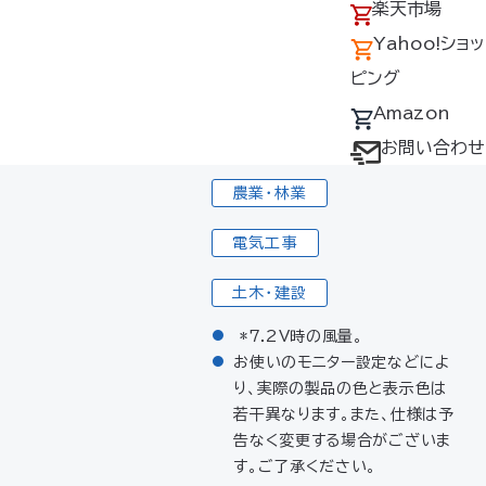
アクセス
の回収について
楽天市場
量
個）
採用情報
デバイス・ファン
Yahoo!ショッ
内
ファンカ
オプション対応表
ピング
容
バー2個
取扱説明書ダウ
Amazon
使用シーン
ンロードサービス
お問い合わせ
ユーザー登録
農業・林業
購入方法
電気工事
防爆デバイス取り
扱い店舗
土木・建設
*7.2V時の風量。
お使いのモニター設定などによ
り、実際の製品の色と表示色は
若干異なります。また、仕様は予
告なく変更する場合がございま
す。ご了承ください。