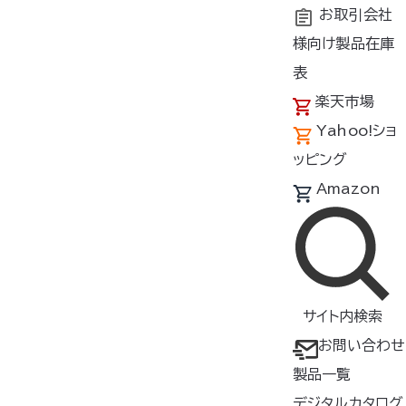
お取引会社
様向け製品在庫
トップ
商品紹介
製品種類・形状
ファンオプションパーツ
表
楽天市場
空調服
ファンスペーサー
®
Yahoo!ショ
FANSP
ッピング
Amazon
▸ 空調服
上に衣服を着用する際
®
に、ファンの空気取込口を確保す
るためのスペーサー
▸ 重量は2個で約16gと軽量で
サイト内検索
す
お問い合わせ
製品一覧
【対応ファン】
FA25112シリーズ / FA2411
デジタルカタログ