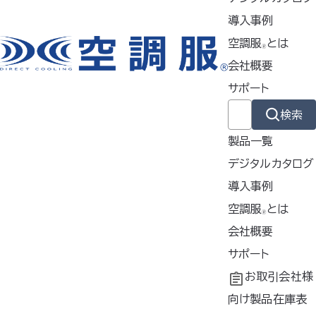
2 / FA23112
シリーズ
/ FA0
導入事例
1012
シリーズ
/ FAN2200
シ
空調服
とは
🄬
リーズ
/ FAN2300 / FAN24
会社概要
00
サポート
検索
【仕様】
製品一覧
直径
デジタルカタログ
外
120mm・
導入事例
寸
高さ
導入事例
空調服
とは
38mm
🄬
共同開発
空調服
会社概要
とは
素
ポリプロピ
®
工場シミュレーシ
開発秘話
企業理念
サポート
材
レン
ョン
会社概要
よくあるご質問
お取引会社様
質
約16g（2
会社沿革
不要なバッテリー
向け製品在庫表
量
個）