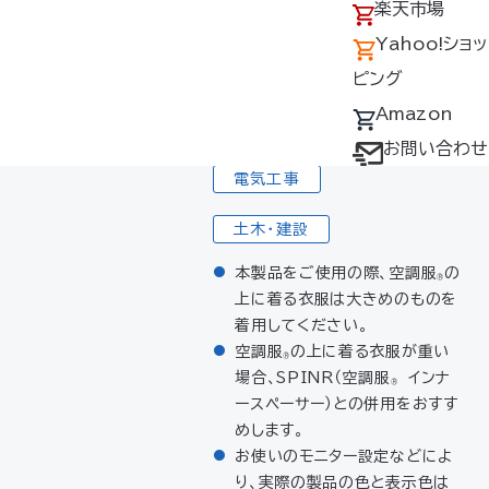
アクセス
の回収について
楽天市場
内
ファンスペ
採用情報
デバイス・ファン
Yahoo!ショッ
容
ーサー2個
オプション対応表
ピング
使用シーン
取扱説明書ダウ
Amazon
農業・林業
ンロードサービス
お問い合わせ
電気工事
ユーザー登録
購入方法
土木・建設
防爆デバイス取り
本製品をご使用の際、空調服
の
®
扱い店舗
上に着る衣服は大きめのものを
着用してください。
空調服
の上に着る衣服が重い
®
場合、SPINR（空調服
インナ
®
ースペーサー）との併用をおすす
めします。
お使いのモニター設定などによ
り、実際の製品の色と表示色は