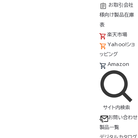
お取引会社
様向け製品在庫
トップ
商品紹介
製品種類・形状
ウェア
長袖
表
楽天市場
FAN FIT 空調服
長袖ブ
®
Yahoo!ショ
ルゾン
ッピング
FF91800
Amazon
この商品は生産完了しました。在
庫がある限りで販売終了とさせ
ていただきます。
サイト内検索
お問い合わせ
長袖
製品一覧
▸コンプレッションベルトとスタビ
デジタルカタログ