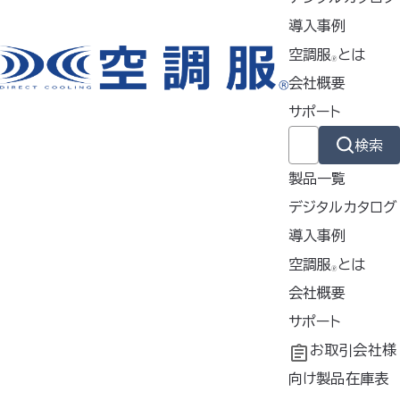
ライザーで、ファン動作時の膨ら
導入事例
みを低減し、ファンのブラつきも
空調服
とは
解消 ▸スッキリとしたシルエット
🄬
会社概要
で、狭い場所でも動きやすい
サポート
使用シーン
検索
農業・林業
製品一覧
工場・事務
物流業
デジタルカタログ
導入事例
イベント業
導入事例
空調服
とは
🄬
電気工事
共同開発
空調服
会社概要
とは
®
土木・建設
工場シミュレーシ
開発秘話
企業理念
サポート
ョン
会社概要
よくあるご質問
お取引会社様
会社沿革
不要なバッテリー
向け製品在庫表
カラー