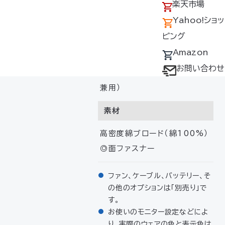
アクセス
の回収について
楽天市場
ライトブルー、モスグリーン、ダ
採用情報
デバイス・ファン
Yahoo!ショッ
ークブルー
オプション対応表
ピング
サイズ
取扱説明書ダウ
Amazon
ンロードサービス
お問い合わせ
M・L・LL・3L・4L・5L（男女
ユーザー登録
兼用）
購入方法
素材
防爆デバイス取り
扱い店舗
高密度綿ブロード（綿100%）
◎面ファスナー
ファン、ケーブル、バッテリー、そ
の他のオプションは「別売り」で
す。
お使いのモニター設定などによ
り、実際のウェアの色と表示色は