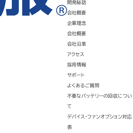
開発秘話
会社概要
す
企業理念
会社概要
工事
土木・建設
会社沿革
アクセス
品の色と表示色は若干異なります。また、仕様は
ください。
採用情報
サポート
よくあるご質問
不要なバッテリーの回収につい
hoo!ショッピング
て
デバイス・ファンオプション対応
表