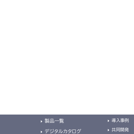
2026年総合カタログ
総合カタログを見る
TOP
導入事例
導入事例
製品一覧
共同開発
デジタルカタログ