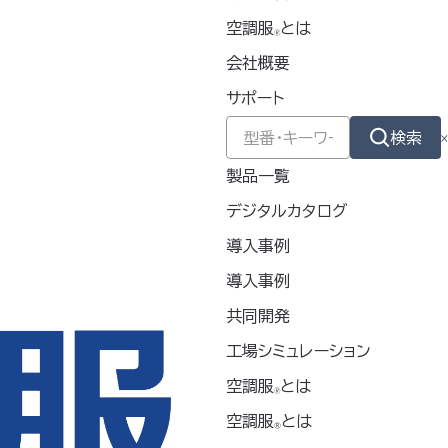
どで吸いとることで繰り返し使えて経済的
＊²
空調服
とは
🄬
会社概要
ズ
/ FA01012
シリーズ
/ FAN2200
シ
サポート
検索
製品一覧
デジタルカタログ
35mm
導入事例
ロピレン
導入事例
共同開発
工場シミュレーション
空調服
とは
🄬
空調服
とは
®