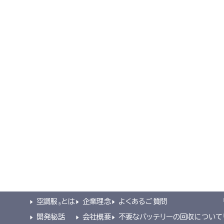
導入事例集
導入事例集を見る
空調服とは
会社概要
サポート
空調服
とは
企業理念
よくあるご質問
®
開発秘話
会社概要
不要なバッテリーの回収について