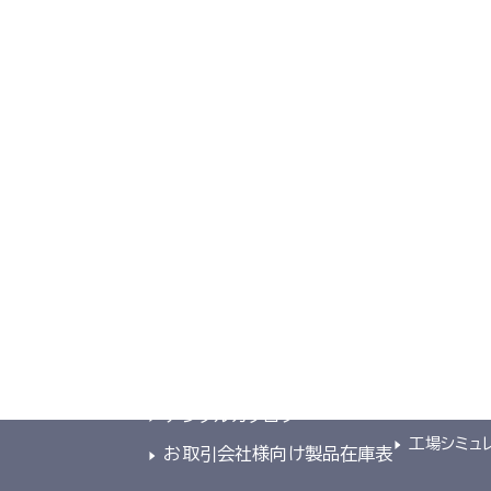
2026年総合カタログ
総合カタログを見る
TOP
導入事例
導入事例
製品一覧
共同開発
デジタルカタログ
工場シミュ
お取引会社様向け製品在庫表