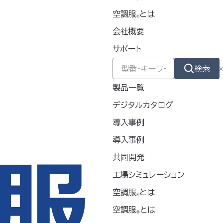
空調服
とは
🄬
リーズ
/ FAN2200
シリーズ
/ FAN230
会社概要
サポート
検索
製品一覧
デジタルカタログ
導入事例
導入事例
共同開発
工場シミュレーション
空調服
とは
🄬
空調服
とは
®