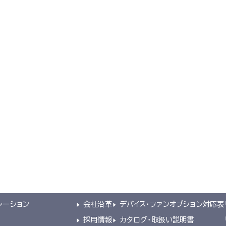
導入事例集
導入事例集を見る
空調服とは
会社概要
サポート
空調服
とは
企業理念
よくあるご質問
®
開発秘話
会社概要
不要なバッテリーの回収について
レーション
会社沿革
デバイス・ファンオプション対応表
採用情報
カタログ・取扱い説明書