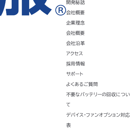
開発秘話
会社概要
の流入は防げません。
難燃長袖ブルゾン」に取り付けてください。
企業理念
装着できません。
会社概要
品の色と表示色は若干異なります。また、仕様は
会社沿革
ください。
アクセス
採用情報
サポート
hoo!ショッピング
よくあるご質問
不要なバッテリーの回収につい
て
デバイス・ファンオプション対応
表