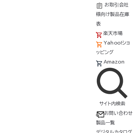
お取引会社
様向け製品在庫
トップ
商品紹介
製品種類・形状
ファンオプションパーツ
表
楽天市場
空調服
ファン保護ネット
®
Yahoo!ショ
FNP500
ッピング
Amazon
▸ ファンに木の枝などの異物を
入り込みにくくし、装着後も風量
を約83％*キープします
サイト内検索
【対応ファン】 FAN2200
シリー
お問い合わせ
ズ
製品一覧
【仕様】
デジタルカタログ