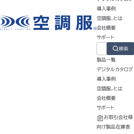
導入事例
外
直径
寸
120mm
空調服
とは
🄬
ポリプロピ
会社概要
素
レン・ポリ
サポート
材
エステル
検索
質
約8g（4
製品一覧
量
枚）
デジタルカタログ
内
ファン保護
導入事例
容
ネット4枚
導入事例
空調服
とは
🄬
使用シーン
共同開発
空調服
会社概要
とは
®
農業・林業
工場シミュレーシ
開発秘話
企業理念
サポート
ョン
会社概要
よくあるご質問
お取引会社様
電気工事
会社沿革
不要なバッテリー
向け製品在庫表
土木・建設