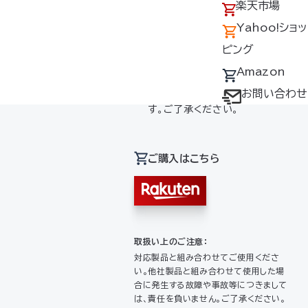
アクセス
の回収について
楽天市場
*7.2V時の風量。
採用情報
デバイス・ファン
Yahoo!ショッ
お使いのモニター設定などによ
オプション対応表
ピング
り、実際の製品の色と表示色は
取扱説明書ダウ
Amazon
若干異なります。また、仕様は予
告なく変更する場合がございま
ンロードサービス
お問い合わせ
す。ご了承ください。
ユーザー登録
購入方法
ご購入はこちら
防爆デバイス取り
扱い店舗
取扱い上のご注意：
対応製品と組み合わせてご使用くださ
い。他社製品と組み合わせて使用した場
合に発生する故障や事故等につきまして
は、責任を負いません。ご了承ください。