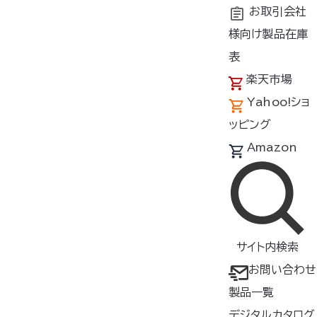
お取引会社
様向け製品在庫
トップ
商品紹介
製品種類・形状
その他
空調フェイ
表
楽天市場
空調フェイスシールド
®
Yahoo!ショ
KFSSP01S1/
ッピング
Amazon
空調フェイスシールドⓇ
▸
フィルター越しに浄化した空気
をシールド内に送り込み、下部に
サイト内検索
ある排気用フィルターを通して呼
お問い合わせ
気を排出する、密閉式のフェイス
製品一覧
シール
ド
デジタルカタログ