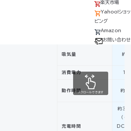
アクセス
の回収について
楽天市場
採用情報
デバイス・ファン
Yahoo!ショッ
BTFS1(バッテリー)
オプション対応表
ピング
使用時の性能
取扱説明書ダウ
Amazon
設定電圧
1
ンロードサービス
お問い合わせ
ユーザー登録
吸気量
約2
購入方法
防爆デバイス取り
消費電力
1.
扱い店舗
動作時間
約7
スクロールできます
約3.
（(
充電時間
DC5