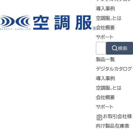
▶ タチエリタイプでカッコよく、シ
導入事例
ャープに着こなせるハードなデザ
イン
空調服
とは
🄬
使用シーン
会社概要
サポート
農業・林業
溶接業
検索
工場・事務
物流業
製品一覧
イベント業
デジタルカタログ
導入事例
電気工事
導入事例
空調服
とは
🄬
土木・建設
生活
共同開発
空調服
会社概要
とは
®
工場シミュレーシ
開発秘話
企業理念
サポート
カラー
ョン
会社概要
よくあるご質問
お取引会社様
会社沿革
不要なバッテリー
向け製品在庫表
チャコール、シルバー、キャメル