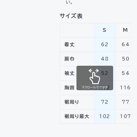
い。
サイズ表
S
M
着丈
62
64
肩巾
48
50
袖丈
52
54
胸囲
112
116
スクロールできます
裾周り
72
77
裾周り最大
102
107