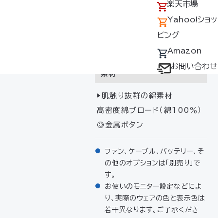
アクセス
の回収について
楽天市場
サイズ
採用情報
デバイス・ファン
Yahoo!ショッ
オプション対応表
ピング
S・M・L・LL・3L・4L・5L・
取扱説明書ダウ
Amazon
6L（男女兼用）
ンロードサービス
お問い合わせ
素材
ユーザー登録
▶肌触り抜群の綿素材
購入方法
高密度綿ブロード（綿100％）
防爆デバイス取り
◎金属ボタン
扱い店舗
ファン、ケーブル、バッテリー、そ
の他のオプションは「別売り」で
す。
お使いのモニター設定などによ
り、実際のウェアの色と表示色は
若干異なります。ご了承くださ