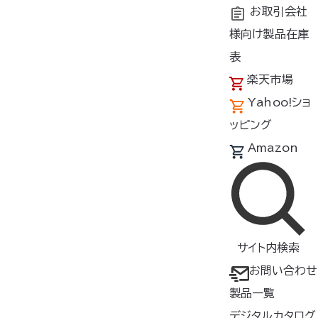
お取引会社
様向け製品在庫
トップ
商品紹介
製品種類・形状
ウェア
長袖
表
楽天市場
空調服
長袖ブルゾン
®
Yahoo!ショ
KU91400
ッピング
Amazon
長袖
▶ 綿100％素材を高密度に織リ
上げ、空気漏れを少なくした、コ
サイト内検索
ットンブロードを採用
お問い合わせ
▶ 吸湿性がよく、着心地 ・ 肌触リ
製品一覧
も抜群
デジタルカタログ