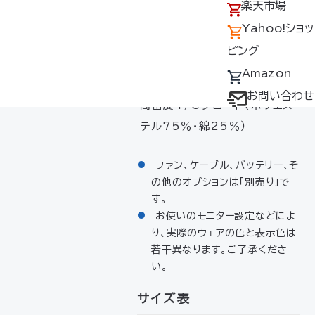
アクセス
の回収について
楽天市場
兼用）
採用情報
デバイス・ファン
Yahoo!ショッ
オプション対応表
ピング
素材
取扱説明書ダウ
Amazon
▶混紡タイプの進化版
ンロードサービス
お問い合わせ
高密度T/Cブロード（ポリエス
ユーザー登録
テル75％・綿25％）
購入方法
防爆デバイス取り
ファン、ケーブル、バッテリー、そ
の他のオプションは「別売り」で
扱い店舗
す。
お使いのモニター設定などによ
り、実際のウェアの色と表示色は
若干異なります。ご了承くださ
い。
サイズ表