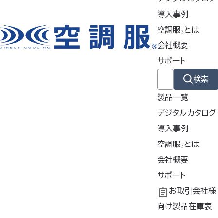
農業・林業
導入事例
空調服
とは
🄬
工場・事務
物流業
会社概要
イベント業
サポート
検索
電気工事
製品一覧
土木・建設
デジタルカタログ
導入事例
カラー
導入事例
空調服
とは
🄬
ネイビー×ブルー、ブルー×シ
共同開発
空調服
会社概要
とは
®
ルバー、シルバー×ブルー
工場シミュレーシ
開発秘話
企業理念
サポート
ョン
会社概要
よくあるご質問
お取引会社様
サイズ
会社沿革
不要なバッテリー
向け製品在庫表
M・L・LL・３L・４L・５L（男女