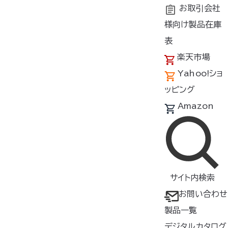
お取引会社
様向け製品在庫
トップ
商品紹介
製品種類・形状
ウェア
長袖
表
楽天市場
空調服
長袖ブルゾン
®
Yahoo!ショ
KU91910
ッピング
Amazon
長袖
抗菌
帯電防止・制電
▸ ベストセラーモデルの進化版
サイト内検索
▸ 脇下マチ付きでさらに動きや
お問い合わせ
すい！
製品一覧
使用シーン
デジタルカタログ