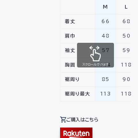
M
L
着丈
66
68
肩巾
48
50
袖丈
57
59
胸囲
114
118
スクロールできます
裾周り
85
90
裾周り最大
113
118
ご購入はこちら