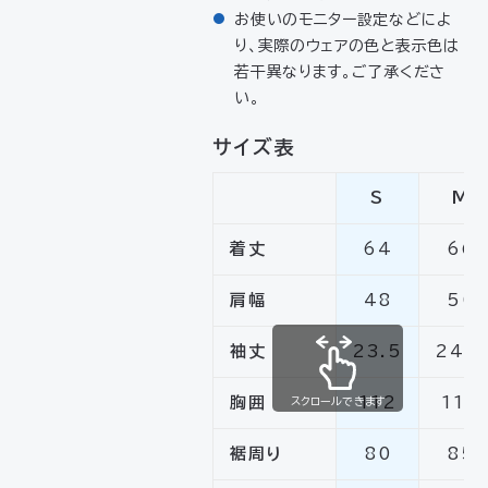
お使いのモニター設定などによ
り、実際のウェアの色と表示色は
若干異なります。ご了承くださ
い。
サイズ表
S
M
着丈
64
66
肩幅
48
50
袖丈
23.5
24.5
胸囲
112
116
スクロールできます
裾周り
80
85