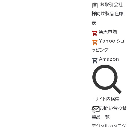
お取引会社
様向け製品在庫
トップ
商品紹介
製品種類・形状
ウェア
横ファン対
表
楽天市場
空調服
半袖ブルゾン（横フ
®
Yahoo!ショ
ァン）
ッピング
KU92322
Amazon
横ファン対応ウェア
半袖
反射
帯電防止・制電
サイト内検索
▸ JIS T8118 帯電防止規格適
お問い合わせ
合
製品一覧
▸横ファンタイプ
デジタルカタログ