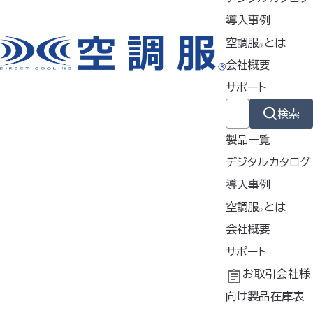
使用シーン
導入事例
農業・林業
空調服
とは
🄬
会社概要
工場・事務
物流業
サポート
イベント業
検索
電気工事
製品一覧
デジタルカタログ
土木・建設
導入事例
導入事例
空調服
とは
🄬
カラー
共同開発
空調服
会社概要
とは
®
シルバー、ブラック、ネイビー
工場シミュレーシ
開発秘話
企業理念
サポート
ョン
会社概要
よくあるご質問
お取引会社様
サイズ
会社沿革
不要なバッテリー
向け製品在庫表
S・M・L・LL・3L・4L・5L（男