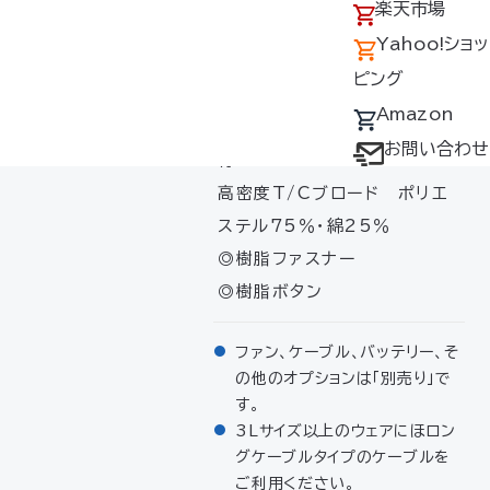
アクセス
の回収について
楽天市場
女兼用）
採用情報
デバイス・ファン
Yahoo!ショッ
オプション対応表
ピング
素材
取扱説明書ダウ
Amazon
▸ソフトな風合いの帯電防止素
ンロードサービス
お問い合わせ
材
ユーザー登録
高密度T/Cブロード ポリエ
購入方法
ステル75％・綿25％
防爆デバイス取り
◎樹脂ファスナー
扱い店舗
◎樹脂ボタン
ファン、ケーブル、バッテリー、そ
の他のオプションは「別売り」で
す。
3Lサイズ以上のウェアにほロン
グケーブルタイプのケーブルを
ご利用ください。