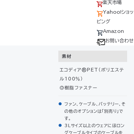
アクセス
の回収について
楽天市場
ー、ネイビー
採用情報
デバイス・ファン
Yahoo!ショッ
サイズ
オプション対応表
ピング
取扱説明書ダウ
Amazon
S・M・L・LL・3L・4L・5L（男
ンロードサービス
お問い合わせ
女兼用）
ユーザー登録
素材
購入方法
防爆デバイス取り
エコディア®PET（ポリエステ
ル100％）
扱い店舗
◎樹脂ファスナー
ファン、ケーブル、バッテリー、そ
の他のオプションは「別売り」で
す。
3Lサイズ以上のウェアにほロン
グケーブルタイプのケーブルを