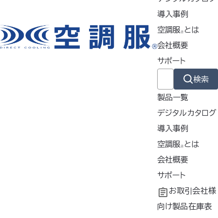
て視認性UP
導入事例
▸オフィスでも着用できるシンプ
空調服
とは
ルでスッキリとしたデザイン
🄬
会社概要
使用シーン
サポート
農業・林業
検索
工場・事務
物流業
製品一覧
イベント業
デジタルカタログ
導入事例
電気工事
導入事例
空調服
とは
🄬
土木・建設
共同開発
空調服
会社概要
とは
®
工場シミュレーシ
開発秘話
企業理念
サポート
ョン
会社概要
よくあるご質問
お取引会社様
カラー
会社沿革
不要なバッテリー
向け製品在庫表
サックス、モスグリーン、シルバ