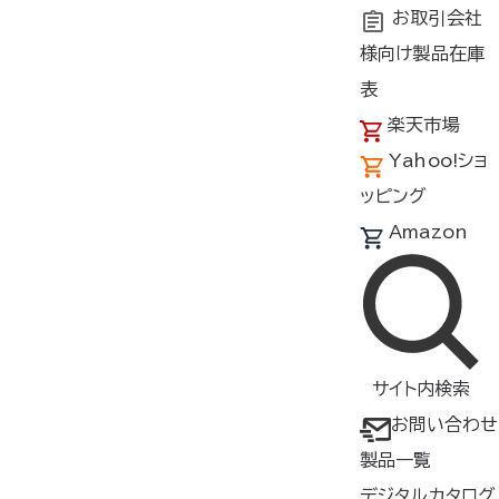
お取引会社
様向け製品在庫
トップ
商品紹介
製品種類・形状
ウェア
横ファン対
表
楽天市場
空調服
ベスト
®
Yahoo!ショ
KU92354
ッピング
Amazon
横ファン対応ウェア
ベスト
金属不使用
エコ
撥水/防水
帯電防止・制電
サイト内検索
▸東レの「エコディア
PET」を採
お問い合わせ
®
用した空調服
®
製品一覧
▸ウェアの前後に反射材を配置し
デジタルカタログ