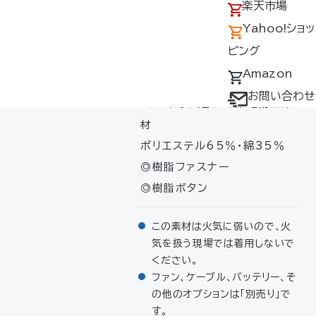
アクセス
の回収について
楽天市場
S・M・L・LL・3L・4L・5L（男
採用情報
デバイス・ファン
Yahoo!ショッ
女兼用）
オプション対応表
ピング
素材
取扱説明書ダウ
Amazon
ンロードサービス
お問い合わせ
▸ソフトな風合いの帯電防止素
ユーザー登録
材
購入方法
ポリエステル65％・綿35％
防爆デバイス取り
◎樹脂ファスナー
扱い店舗
◎樹脂ボタン
この素材は火気に弱いので、火
気を扱う現場では着用しないで
ください。
ファン、ケーブル、バッテリー、そ
の他のオプションは「別売り」で
す。