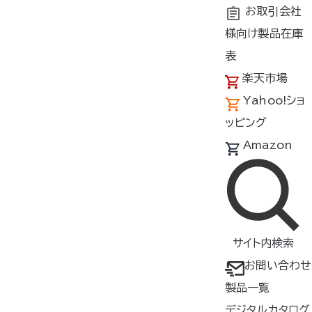
お取引会社
様向け製品在庫
トップ
商品紹介
製品種類・形状
ウェア
横ファン対
表
楽天市場
空調服
制電ベスト（横ファ
®
Yahoo!ショ
ン）
ッピング
KU92604
Amazon
横ファン対応ウェア
ベスト
金属不使用
サイト内検索
帯電防止・制電
お問い合わせ
▸ JIS T8118 帯電防止規格適
製品一覧
合
デジタルカタログ