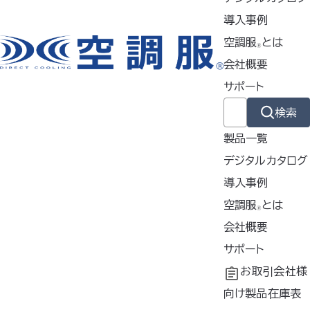
▸横ファンタイプ
導入事例
使用シーン
空調服
とは
🄬
農業・林業
会社概要
サポート
工場・事務
物流業
検索
イベント業
製品一覧
電気工事
デジタルカタログ
導入事例
土木・建設
導入事例
空調服
とは
🄬
共同開発
空調服
会社概要
とは
®
カラー
工場シミュレーシ
開発秘話
企業理念
サポート
シルバー、ブルー、ネイビー
ョン
会社概要
よくあるご質問
お取引会社様
会社沿革
不要なバッテリー
向け製品在庫表
サイズ