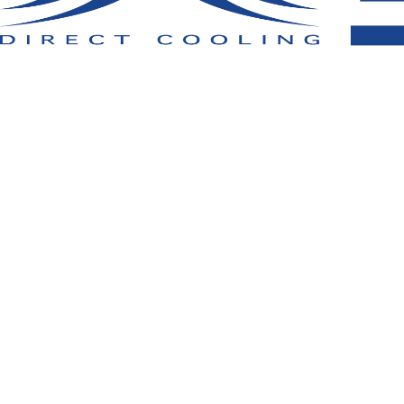
掲載商品は株式会社空調服の特許及び技術を使用して
「空調服」は株式会社空調服のファン付きウェア、その
「空調服」、「
」、 「
」、 「生理クーラー」、
座･クール」、「サーマルギア」、「THERMAL GEAR」、「
社空調服の登録商標です。
その他の商標及び登録商標は、それぞれの所有者の商