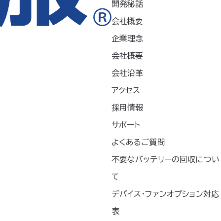
開発秘話
会社概要
企業理念
会社概要
会社沿革
アギア」、「
」、「空調ヘルメット」、「どこでも
アクセス
、「サイフォンクールベスト」、「空調エアバイザー」は株式会
採用情報
サポート
よくあるご質問
不要なバッテリーの回収につい
て
デバイス・ファンオプション対応
表