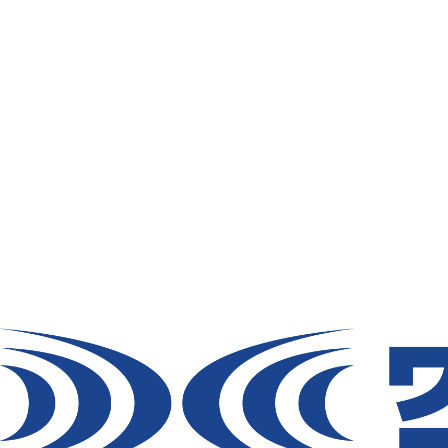
nd I like piña coladas. (And gettin’ caught in
…or something like this:
The XYZ Doohickey Company was founded in 1
am City, XYZ employs over 2,000 people and
As a new WordPress user, you should go to
your
TOP
導入事例
導入事例
製品一覧
共同開発
デジタルカタログ
工場シミュ
お取引会社様向け製品在庫表