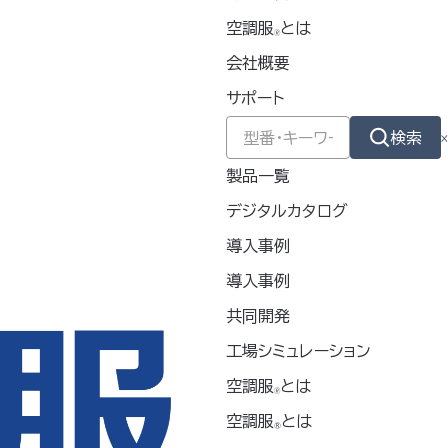
空調服
とは
🄬
会社概要
サポート
 to the public ever since. Located in Goth
am community.
検索
製品一覧
ges for your content. Have fun!
デジタルカタログ
導入事例
導入事例
共同開発
新着情報
工場シミュレーション
お問い合わせ
プライバシーポリシー
空調服
とは
🄬
情報セキュリティ基本方針
空調服
とは
®
品質方針