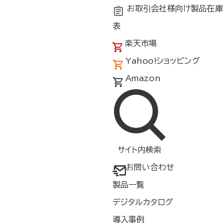
お取引会社様向け製品在庫
表
楽天市場
Yahoo!ショッピング
Amazon
サイト内検索
 show up in your site navigation (in most themes).
お問い合わせ
 something like this:
製品一覧
デジタルカタログ
in Los Angeles, have a great dog named Jack, a
導入事例