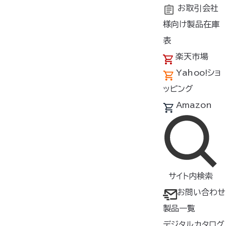
お取引会社
様向け製品在庫
トップ
よくあるご質問
空調服
のご質問
バッテリーは使用
表
®
楽天市場
Yahoo!ショ
バッテリーは使用中に熱くならない
ッピング
の？
Amazon
天面の操作パネル付近は温かみを感じられるくらいの温度変
化はあります。（使用環境温度＋25℃程度）
サイト内検索
お問い合わせ
万が一、手で触れないほどに熱く感じるようなことがあれば
製品一覧
製品異常の可能性がありますので、安全の為、すぐに電源を
お切りください。
デジタルカタログ