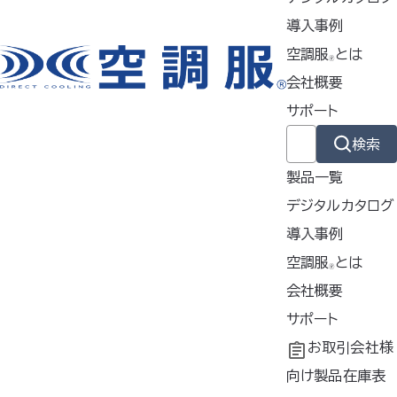
導入事例
空調服®のご質問一覧へ戻る
空調服
とは
🄬
会社概要
サポート
検索
掲載商品は株式会社空調服の特許及び技術を使用しています。
「空調服」は株式会社空調服のファン付きウェア、その附属品、及びこれらを
製品一覧
示すブランドです。
デジタルカタログ
「空調服」、「
」、 「
」、 「生理クーラー」、「空調ズボン」、「空調
リュック」、「FAN FIT 空調服」、「空調」、「AIRGEAR」、「エアギア」、「
導入事例
」、「空調ヘルメット」、「どこでも座･クール」、「サーマルギア」、
導入事例
空調服
とは
🄬
「THERMAL GEAR」、「
」、「空調つなぎ服」、「空調ベ
共同開発
空調服
会社概要
とは
®
ッド」、「空調フェイスシールド」、「サイフォンクールベスト」、「空調エアバイザ
工場シミュレーシ
開発秘話
企業理念
サポート
ー」は株式会社空調服の登録商標です。
その他の商標及び登録商標は、それぞれの所有者の商標及び登録商標で
ョン
会社概要
よくあるご質問
お取引会社様
す。
会社沿革
不要なバッテリー
向け製品在庫表