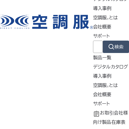
導入事例
空調服®のご質問一覧へ戻る
空調服
とは
🄬
会社概要
サポート
掲載商品は株式会社空調服の特許及び技術を使用しています。
検索
「空調服」は株式会社空調服のファン付きウェア、その附属品、及びこれらを
示すブランドです。
製品一覧
「空調服」、「
」、 「
」、 「生理クーラー」、「空調ズボン」、「空調
デジタルカタログ
リュック」、「FAN FIT 空調服」、「空調」、「AIRGEAR」、「エアギア」、「
導入事例
」、「空調ヘルメット」、「どこでも座･クール」、「サーマルギア」、
導入事例
空調服
とは
「THERMAL GEAR」、「
」、「空調つなぎ服」、「空調ベ
🄬
ッド」、「空調フェイスシールド」、「サイフォンクールベスト」、「空調エアバイザ
共同開発
空調服
会社概要
とは
®
ー」は株式会社空調服の登録商標です。
工場シミュレーシ
開発秘話
企業理念
サポート
その他の商標及び登録商標は、それぞれの所有者の商標及び登録商標で
ョン
会社概要
よくあるご質問
お取引会社様
す。
会社沿革
不要なバッテリー
向け製品在庫表