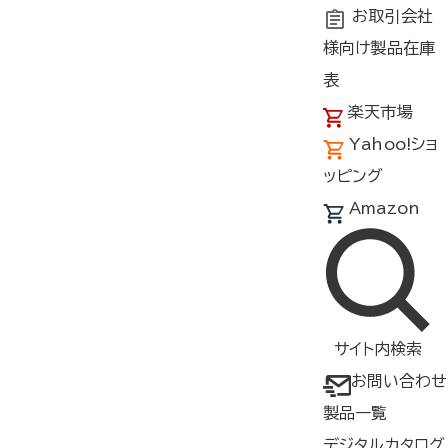
お取引会社
様向け製品在庫
トップ
よくあるご質問
空調服
のご質問
電池は何を使用した
表
®
楽天市場
Yahoo!ショ
電池は何を使用したらいいですか？ 乾
ッピング
電池は使えますか？
Amazon
推奨電池はニッケル水素単三乾電池eneloop(エネループ)
等の充電池が使用できます。
サイト内検索
アルカリ電池もご使用できますが、経済性の面や環境保護の
お問い合わせ
面から充電式電池を推奨いたします。
製品一覧
マンガン電池も使用できますが、同様におすすめできません。
デジタルカタログ