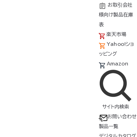
お取引会社
様向け製品在庫
トップ
よくあるご質問
どこでも座・クール®のご質問
風
表
楽天市場
Yahoo!ショ
風量の調節は可能ですか？
ッピング
Amazon
「どこでも座・クール
」「どこでも座・クール
ミニ」ともに、
Hig
®
®
h（強）とLow（弱）の2段階調節になります。
送風量は、High（強）127ℓ/分、Low（弱）60ℓ/分になりま
サイト内検索
す。
お問い合わせ
製品一覧
どこでも座・クール®のご質問一覧へ戻る
デジタルカタログ