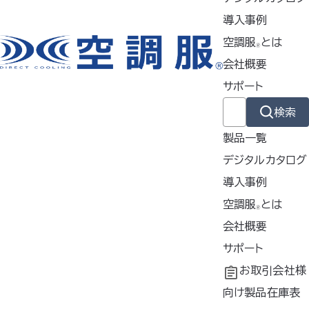
導入事例
空調服
とは
🄬
掲載商品は株式会社空調服の特許及び技術を使用しています。
会社概要
「空調服」は株式会社空調服のファン付きウェア、その附属品、及びこれらを
サポート
示すブランドです。
「空調服」、「
」、 「
」、 「生理クーラー」、「空調ズボン」、「空調
検索
リュック」、「FAN FIT 空調服」、「空調」、「AIRGEAR」、「エアギア」、「
製品一覧
」、「空調ヘルメット」、「どこでも座･クール」、「サーマルギア」、
「THERMAL GEAR」、「
」、「空調つなぎ服」、「空調ベ
デジタルカタログ
ッド」、「空調フェイスシールド」、「サイフォンクールベスト」、「空調エアバイザ
導入事例
ー」は株式会社空調服の登録商標です。
導入事例
空調服
とは
その他の商標及び登録商標は、それぞれの所有者の商標及び登録商標で
🄬
共同開発
空調服
会社概要
とは
す。
®
工場シミュレーシ
開発秘話
企業理念
サポート
Copyrights © 株式会社空調服. All Rights Reserved.
ョン
会社概要
よくあるご質問
お取引会社様
会社沿革
不要なバッテリー
向け製品在庫表