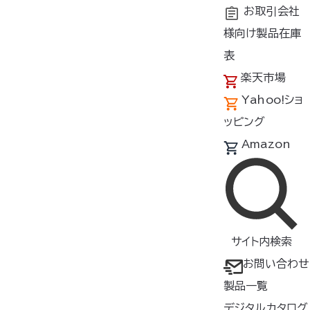
お取引会社
様向け製品在庫
トップ
サポート
困ったときは
表
楽天市場
Yahoo!ショ
困ったときは
ッピング
Amazon
バッテリー
バッテリーの電源を入れた直後にOFFになる
サイト内検索
原因
お問い合わせ
いくつかの原因が考えられます。
製品一覧
デジタルカタログ