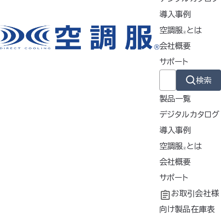
対策
導入事例
電源ボタンを正しく操作されていない可能性があります。
空調服
とは
🄬
電源ボタンを長押しして、バッテリーのLEDランプが点灯
会社概要
したら、直ちにボタンから手を離してください。
サポート
（BTSP1、BT01411、NANOBT2BK、
検索
PICOBT1SB、FF0001は、バッテリー起動後もボタン
製品一覧
を押し
デジタルカタログ
続けた場合、誤動作防止のため電源が切れます)
導入事例
対策
導入事例
空調服
とは
🄬
バッテリーの残量が少なくなっているか、完全に切れてい
共同開発
空調服
会社概要
とは
®
る可能性があります。
工場シミュレーシ
開発秘話
企業理念
サポート
バッテリーを十分に充電してください。充電がうまくでき
ョン
会社概要
よくあるご質問
お取引会社様
ない場合は充電器の故障も考えられます。
会社沿革
不要なバッテリー
向け製品在庫表