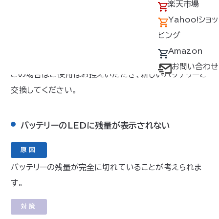
この場合は、充電器を新しいものに交換してください。
アクセス
の回収について
楽天市場
採用情報
デバイス・ファン
Yahoo!ショッ
対策
オプション対応表
ピング
バッテリーに衝撃を与えたり、浸水させた可能性はありま
取扱説明書ダウ
Amazon
せんか？
ンロードサービス
お問い合わせ
この場合はご使用はお控えいただき、新しいバッテリーと
ユーザー登録
交換してください。
購入方法
防爆デバイス取り
バッテリーのLEDに残量が表示されない
扱い店舗
原因
バッテリーの残量が完全に切れていることが考えられま
す。
対策