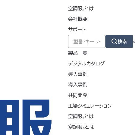
撚糸加工の国産素材を使用
空調服
とは
🄬
音楽フェスなど、またはデイリーユースでも
会社概要
サポート
類はブラックで統一したメンズライクなデザ
検索
終了とさせていただきます。なくなり次第、
製品一覧
ださい。
デジタルカタログ
導入事例
ルフ
生活
釣り
導入事例
共同開発
ー
工場シミュレーション
空調服
とは
🄬
女兼用）
空調服
とは
®