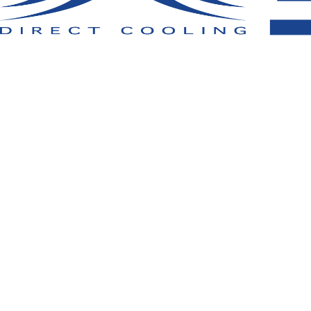
取扱い上のご注意：
この素材は火気に弱いので、火気を扱う環境で
でください。