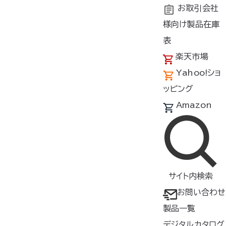
お取引会社
様向け製品在庫
トップ
商品紹介
シーン
ゴルフ
表
楽天市場
Yahoo!ショ
製品一覧（ゴルフ）
ッピング
製品をさがす
Amazon
すべて
検索
サイト内検索
絞り込み
カラー
サイズ
お問い合わせ
製品一覧
形状
素材
デジタルカタログ