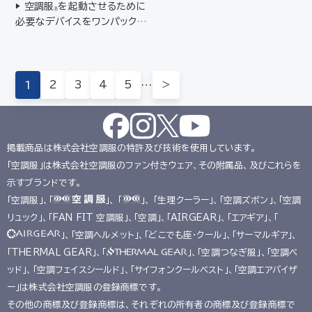
▶ 空調服
を起動させるために
のスタンダードなバッテリーB
®
必要なデバイスをワンパックに
TSP1に対応▶ 最高レベル IP
したスターターキット▶ はじめ
68 防塵・防水規格適合**水没
て空調服
を使われる方におす
などの水の侵入による故障を
®
すめ▶ 丸洗いできる防水ファ
保証するもので…
ン/防塵・防水（JIS IP68規格
1
2
3
4
5
…
＞
適合）*▶ バッテリー/防塵・防水
（JI…
掲載商品は株式会社空調服の特許及び技術を使用しています。
「空調服」は株式会社空調服のファン付きウェア、その附属品、及びこれらを
示すブランドです。
「空調服」、「
」、 「
」、 「生理クーラー」、「空調ズボン」、「空調
リュック」、「FAN FIT 空調服」、「空調」、「AIRGEAR」、「エアギア」、「
」、「空調ヘルメット」、「どこでも座･クール」、「サーマルギア」、
「THERMAL GEAR」、「
」、「空調つなぎ服」、「空調ベ
ッド」、「空調フェイスシールド」、「サイフォンクールベスト」、「空調エアバイザ
ー」は株式会社空調服の登録商標です。
その他の商標及び登録商標は、それぞれの所有者の商標及び登録商標で