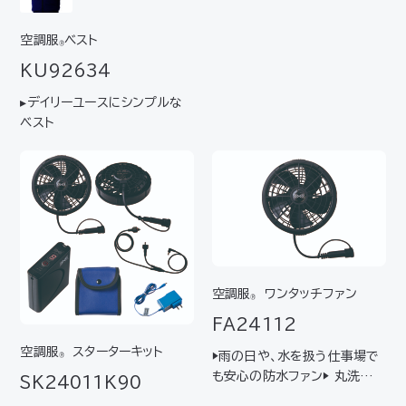
なデバイスをワンパックしたス
ターターキット ▸はじめてご使
空調服
ベスト
®
用になられる方におすすめ 【キ
KU92634
ット内容】ファン2個（FA2511
2シリー…
▸デイリーユースにシンプルな
ベスト
空調服
ワンタッチファン
®
FA24112
空調服
スターターキット
▶雨の日や、水を扱う仕事場で
®
も安心の防水ファン▶ 丸洗いで
SK24011K90
きるからいつでも清潔▶ 人気