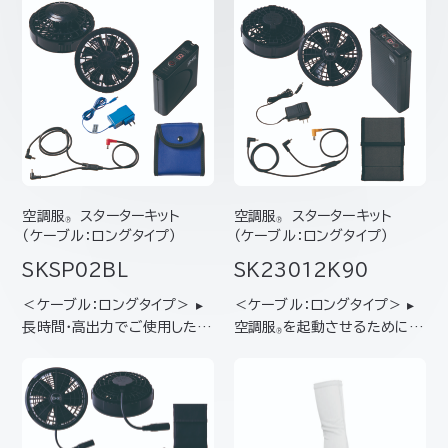
空調服
スターターキット
空調服
スターターキット
®
®
（ケーブル：ロングタイプ）
（ケーブル：ロングタイプ）
SKSP02BL
SK23012K90
＜ケーブル：ロングタイプ＞ ▸
＜ケーブル：ロングタイプ＞ ▸
長時間･高出力でご使用したい
空調服
を起動させるために必
®
方におすすめ▸ 一番よく使われ
要なデバイスをワンパックした
ている、スタンダードタイプの
スターターキット ▸はじめて空
ファンと、汎用性の高いバッテ
調服
をご使用になられる方に
®
リーのセット 【キット内容】バッ
おすすめ ▸最大風量106ℓ/秒
テリー（BTSP1） ファン2個（F
ターボーモード対応ファン＆最