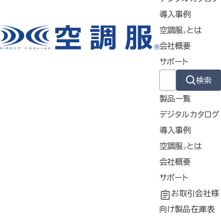
特徴
導入事例
空調服
とは
🄬
会社概要
製品ジャンル
サポート
検索
ウェア
製品一覧
デジタルカタログ
スターターキット
導入事例
導入事例
空調服
とは
🄬
共同開発
空調服
会社概要
とは
ファン
®
工場シミュレーシ
開発秘話
企業理念
サポート
ョン
会社概要
よくあるご質問
お取引会社様
バッテリー
会社沿革
不要なバッテリー
向け製品在庫表