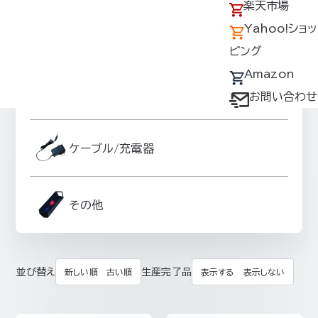
アクセス
の回収について
楽天市場
採用情報
デバイス・ファン
Yahoo!ショッ
ファンオプションパーツ
オプション対応表
ピング
取扱説明書ダウ
Amazon
スーパースペーサーグッズ
ンロードサービス
お問い合わせ
ユーザー登録
購入方法
ケーブル/充電器
防爆デバイス取り
扱い店舗
その他
並び替え
生産完了品
新しい順
古い順
表示する
表示しない