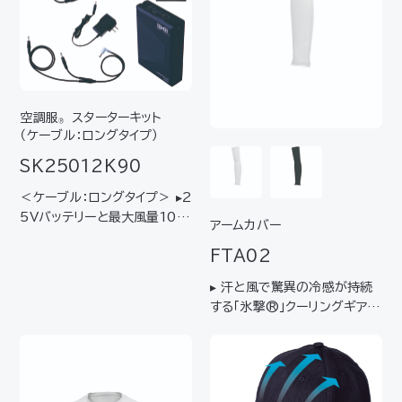
AN2…
大電圧18Ｖの大…
空調服
スターターキット
®
（ケーブル：ロングタイプ）
SK25012K90
＜ケーブル：ロングタイプ＞ ▸2
5Vバッテリーと最大風量103
アームカバー
L/秒対応ファンのセット▸空調
FTA02
服
を起動させるために必要な
®
デバイスをワンパックしたスタ
▸ 汗と風で驚異の冷感が持続
ーターキット ▸はじめてご使用
する「氷撃®」クーリングギア▸
になられる方におすすめ 【キッ
冷感プリントで暑熱環境下の
ト内容】ファ…
作業に対応▸ 空調服
と組み合
®
わせることでさらに涼しく▸ ワ
ークからスポーツ・アウトドアま