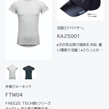
で幅広く着用可能
空調エアバイザー
®
KA25001
▸汗の気化熱で頭部を冷却、暑
い環境で活躍！▸さらっとかぶ
れるキャップ型 質量 約231g
クラウンのサイズ調整寸法 約5
3～65cm 出力切替（動作時
間） 弱（約5時間）強（約2時間）
充電コネクタ USB Type
C…
半袖クルーネック
FTW04
FREEZE TECH®(フリーズ
テック) ▸ 汗と風で驚異の冷感