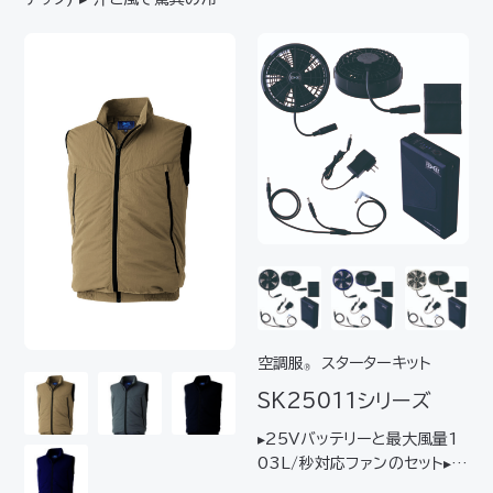
が持続する「氷撃®」クーリング
ギア▸ 一枚でもアンダーレイヤ
ーとしても活躍する高機能ライ
トコンプレッションインナー▸ 冷
感プリントで暑熱環境下の作
業に対応…
空調服
スターターキット
®
SK25011シリーズ
▸25Vバッテリーと最大風量1
03L/秒対応ファンのセット▸空
調服
を起動させるために必要
®