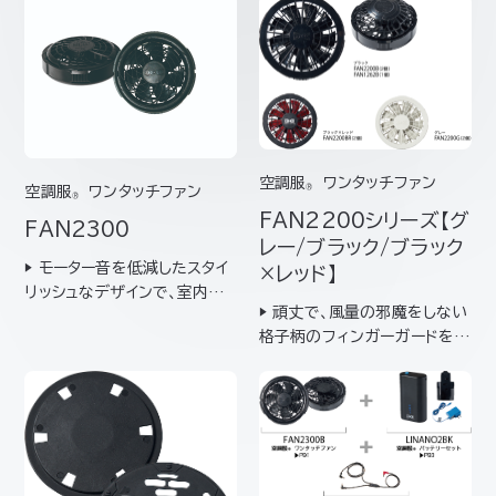
空調服
ワンタッチファン
空調服
ワンタッチファン
®
®
FAN2200
シリーズ【グ
FAN2300
レー/ブラック/ブラック
▶ モーター音を低減したスタイ
×レッド】
リッシュなデザインで、室内や
▶ 頑丈で、風量の邪魔をしない
タウンユースにおすすめ▶ FA
格子柄のフィンガーガードを採
N2200シリーズより約1cm薄
用▶ ワンタッチで片手での着脱
く、約12g軽い”薄軽”タイプ
が可能▶ マブチモーター社製ブ
【対応バッテリー】BT23221/
ラシモーターを使用 【対応バッ
BTSP1 / LIBT2 / F…
テリー】BT23221 /BTSP1
/ LIBT2 / FF0001 …