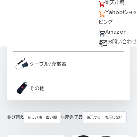
アクセス
の回収について
楽天市場
採用情報
デバイス・ファン
Yahoo!ショッ
ファンオプションパーツ
オプション対応表
ピング
取扱説明書ダウ
Amazon
スーパースペーサーグッズ
ンロードサービス
お問い合わせ
ユーザー登録
購入方法
ケーブル/充電器
防爆デバイス取り
扱い店舗
その他
並び替え
生産完了品
新しい順
古い順
表示する
表示しない