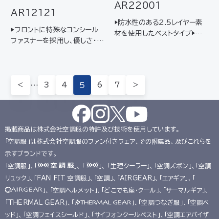
AR22001
AR12121
▶防水性のある2.5レイヤー素
▶フロントに特殊なコンシール
材を使用したベストタイプ▶軽
ファスナーを採用し、優しさ･柔
量かつ肌触りはドライタッチで
らかさを表現したラウンドネッ
快適な着心地
クデザイン▶ノンコーティングな
がらも撥水性に優れる長袖ブ
ルゾン
＜
…
3
4
5
6
7
＞
掲載商品は株式会社空調服の特許及び技術を使用しています。
「空調服」は株式会社空調服のファン付きウェア、その附属品、及びこれらを
示すブランドです。
「空調服」、「
」、 「
」、 「生理クーラー」、「空調ズボン」、「空調
リュック」、「FAN FIT 空調服」、「空調」、「AIRGEAR」、「エアギア」、「
」、「空調ヘルメット」、「どこでも座･クール」、「サーマルギア」、
「THERMAL GEAR」、「
」、「空調つなぎ服」、「空調ベ
ッド」、「空調フェイスシールド」、「サイフォンクールベスト」、「空調エアバイザ