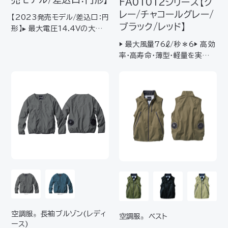
FA01012
シリーズ【グ
レー/チャコールグレー/
【2023発売モデル/差込口：円
ブラック/レッド】
形】▸ 最大電圧14.4Vの大容
量バッテリーセット▸ 5段階切
▶ 最大風量76ℓ/秒＊6▶ 高効
替が可能で、ターボモード*¹も
率･高寿命･薄型･軽量を実現
搭載▸ 防塵・防水*で屋外での
【対応バッテリー】BT01411/
使用も安心*水没などの水の浸
BT23231※他のバッテリー
入による故障を保証するもの
をご使用になると、不具合が起
ではありませ…
こる場合があります。 【仕様】
厚さ 41mm 質量*¹ 約8…
空調服
長袖ブルゾン(レディ
空調服
ベスト
®
®
ース)