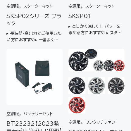
空調服
スターターキット
空調服
スターターキット
®
®
SKSP02
シリーズ ブラ
SKSP01
ック
▸ とにかく涼しく！ パワーを
求める方におすすめ ▸ スタン
▸ 長時間･高出力でご使用した
ダードタイプ（FAN2200）よ
い方におすすめ▸ 一番よく使わ
り風量が23%UPのファンと、
れている、スタンダードタイプ
汎用性の高いバッテリーのセッ
のファンと、汎用性の高いバッ
ト 【キット内容】 バッテリー（B
テリーのセット 【キット内容】バ
TSP1） ファン2個（FAN24
ッテリー（BTSP1） ファン2個
0…
（FAN2200シリーズ） ケーブ
ル（…
空調服
バッテリーセット
®
空調服
ワンタッチファン
BT23232
【2023発
®
売モデル/差込口：円形】