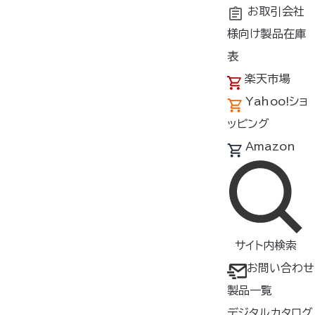
お取引会社
様向け製品在庫
トップ
商品紹介
シーン
ゴルフ
表
楽天市場
Yahoo!ショ
製品一覧（ゴルフ）
ッピング
製品をさがす
Amazon
すべて
検索
サイト内検索
絞り込み
カラー
サイズ
お問い合わせ
製品一覧
形状
素材
デジタルカタログ