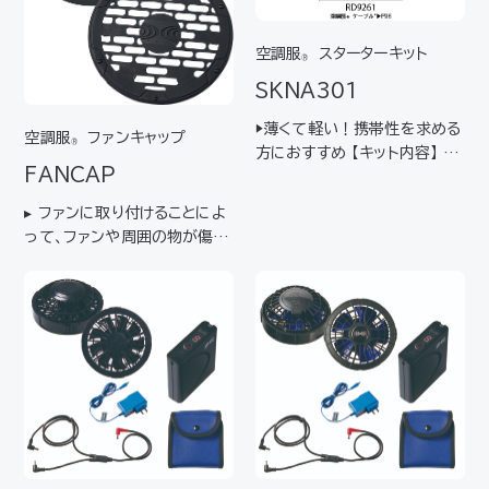
空調服
スターターキット
®
SKNA301
▶薄くて軽い！携帯性を求める
空調服
ファンキャップ
®
方におすすめ 【キット内容】 バ
FANCAP
ッテリー（NANOBT2BK） フ
ァン2個（FAN2300B） ケー
▸ ファンに取り付けることによ
ブル（RD9261）* 充電器（LI
って、ファンや周囲の物が傷つ
ACR） バッテリーホルダー（N
くことを防ぎます▸ ファンを外
ANOHLBK） バッテ…
した後の穴をふさぐことがで
きるため、空調服
をブルゾン
®
として使用できます 【対応ファ
ン】FAN2200シリーズ 【仕
様】 外寸 直径…