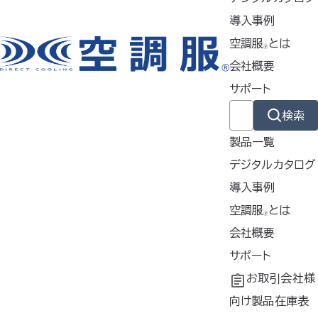
特徴
導入事例
空調服
とは
🄬
会社概要
製品ジャンル
サポート
検索
ウェア
製品一覧
デジタルカタログ
スターターキット
導入事例
導入事例
空調服
とは
🄬
共同開発
空調服
会社概要
とは
ファン
®
工場シミュレーシ
開発秘話
企業理念
サポート
ョン
会社概要
よくあるご質問
お取引会社様
バッテリー
会社沿革
不要なバッテリー
向け製品在庫表