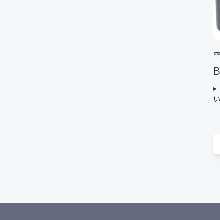
B
▸
い
で
I
¹
9
ン
0