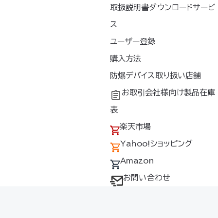
取扱説明書ダウンロードサービ
ス
空調服
バッテリーセット
®
ユーザー登録
LISUPER1
ッテリー
購入方法
▸ 汎用性が高く、屋内外で使
BT2BK
防爆デバイス取り扱い店舗
いやすい新定番バッテリーの
セット▸ 防塵・防水*で屋外で
ルメット®や空調リ
お取引会社様向け製品在庫
の使用も安心*水没などの水
もおすすめ ▸JIS
表
の浸入による故障を保証す
防塵防水）規格適合*
るものではありません 【セッ
タンでの簡易操作
楽天市場
ト内容】 バッテリー（BTSP
ン】FAN2200シ
1）充電器（LIACR）バッ…
Yahoo!ショッピング
FAN2300 / MI
10 【仕様】 外寸
Amazon
お問い合わせ