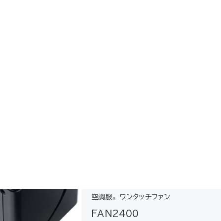
INANO2BK
LIPRO2
 コンパクト＆軽量バッテリ
▸ 使いやすさにこだわった簡
のセット▸ 防塵・防水*で屋
単・シンプルなバッテリーの
での使用も安心*水没など
セット 【セット内容】バッテリ
空調服
バ
の水の浸入による故障を保
ー（LIBT2）アダプター（LIA
®
するものではありません
C）*バッテリーケース（LIUL
NANO
セット内容】バッテリー（NA
CASE）バッテリーの落下防
▸空調ヘ
OBT2BK）充電器（LIAC
止ひも *LIAC単体での販売
ュック®に
）バッテリーホルダー（…
は終了してお…
IP55（
²▸ワンボ
【対応ファ
リーズ / 
NIFAN2
高さ…
空調服
ワンタッチファン
®
FAN2400