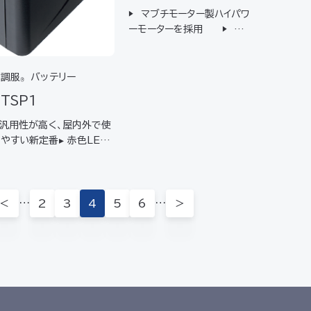
▶ マブチモーター製ハイパワ
ーモーターを採用 ▶ ワン
タッチでの着脱が可能▶ FA
N2200より風量が23%U
P 【対応バッテリー】BT23
空調服
バッテリー
®
221/BTSP1※他のバッテ
TSP1
リーをご使用になると、不具
合が起こる場合…
 汎用性が高く、屋内外で使
やすい新定番▸ 赤色LED
屋外での視認性良好▸ JIS
P55（防塵防水）規格適合*
▸ ワンボタンでの簡易操作▸
段階の残量表示 【対応ファ
…
…
＜
2
3
4
5
6
＞
】 FA24112 / FAN22
0シ…