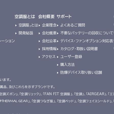
空調服とは
会社概要
サポート
空調服
とは
企業理念
よくあるご質問
®
開発秘話
会社概要
不要なバッテリーの回収について
レーション
会社沿革
デバイス・ファンオプション対応表
採用情報
カタログ・取扱い説明書
アクセス
ユーザー登録
購入方法
防爆デバイス取り扱い店舗
います。
附属品、及びこれらを示すブランドです。
「空調ズボン」、「空調リュック」、「FAN FIT 空調服」、「空調」、「AIRGEAR」、「エ
」、「空調つなぎ服」、「空調ベッド」、「空調フェイスシールド」