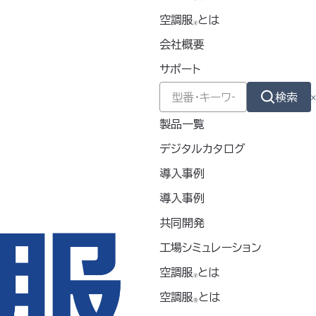
空調服
とは
🄬
会社概要
サポート
検索
製品一覧
デジタルカタログ
導入事例
導入事例
共同開発
空調服
バッテリー
®
ッテリーセット
工場シミュレーション
PICOBT1SB
O1SB
空調服
とは
🄬
▸ キッズウェアにぴったりの
ェアや空調リュック
空調服
とは
軽量バッテリー▸ 空調ヘルメ
®
ヘルメット®にもピ
ット®や空調リュック®にも