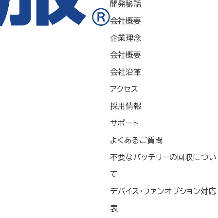
開発秘話
軽量バッテリーのセ
おすすめ ▸ JIS IP55（防塵
ット内容】 バッテリー
防水）規格適合*²▸ ワンボタ
会社概要
T1SB） アダプター
ンでの簡易操作 【対応ファ
企業理念
R） バッテリーホルダ
ン】FAN2200シリーズ / F
OHL）バッテリーの
AN2300…
会社概要
ひも…
会社沿革
アクセス
採用情報
サポート
よくあるご質問
不要なバッテリーの回収につい
て
デバイス・ファンオプション対応
表