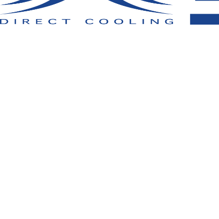
その他
ド
▶
エ
プ
性
ら
広
能