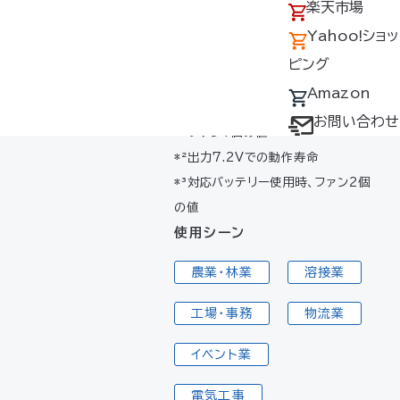
リー
アクセス
の回収について
楽天市場
44.8ℓ/
*³
5.0V
秒
採用情報
デバイス・ファン
Yahoo!ショッ
オプション対応表
ピング
32.0ℓ/
3.3V
秒
取扱説明書ダウ
Amazon
ンロードサービス
お問い合わせ
*¹ファン1個の値
ユーザー登録
*²出力7.2Vでの動作寿命
購入方法
*³対応バッテリー使用時、ファン2個
防爆デバイス取り
の値
使用シーン
扱い店舗
農業・林業
溶接業
工場・事務
物流業
イベント業
電気工事