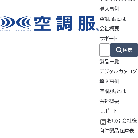
※他のバッテリーをご使用になると、
導入事例
不具合が起こる場合があります。
空調服
とは
🄬
会社概要
【仕様】
サポート
厚さ
53mm
検索
質量
約131g
製品一覧
*¹
デジタルカタログ
動作
導入事例
寿命
800時間（公称値）
導入事例
空調服
とは
*²
🄬
共同開発
空調服
会社概要
とは
60.0ℓ/
®
7.2V
工場シミュレーシ
開発秘話
企業理念
サポート
秒
ョン
会社概要
よくあるご質問
お取引会社様
51.8ℓ/
6.0V
最大
会社沿革
不要なバッテリー
向け製品在庫表
秒
バッテ
風量