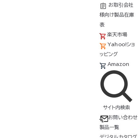
お取引会社
様向け製品在庫
トップ
商品紹介
製品種類・形状
ファン
FAN240
表
楽天市場
空調服
ワンタッチファン
®
Yahoo!ショ
FAN2400
ッピング
Amazon
▶
マブチモーター製ハイパワーモ
ーターを採用
▶
ワンタッチでの着脱が可能
▶
FAN2200より風量が23%
サイト内検索
UP
お問い合わせ
製品一覧
【対応バッテリー】
BT23221/BTSP1
デジタルカタログ