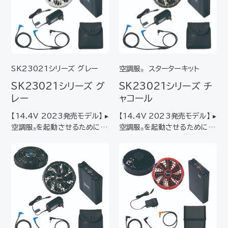
ブ…
るファ…
SK23021
シリーズ
グレー
空調服
スターターキット
®
SK23021
シリーズ
グ
SK23021
シリーズ
チ
レー
ャコール
【14.4V 2023発売モデル】 ▸
【14.4V 2023発売モデル】 ▸
空調服
を起動させるために必
空調服
を起動させるために必
®
®
要なデバイスをワンパックにし
要なデバイスをワンパックにし
たスターターキット▸ はじめて
たスターターキット▸ はじめて
空調服
を使われる方におすす
空調服
を使われる方におすす
®
®
め ▸ 薄型・軽量でありながら、
め ▸ 薄型・軽量でありながら、
大風量・高効率・高寿命を備え
大風量・高効率・高寿命を備え
るファ…
るファ…