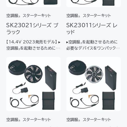
空調服
スターターキット
空調服
スターターキット
®
®
SK23021
シリーズ
ブ
SK23011
シリーズ
レ
ラック
ッド
【14.4V 2023発売モデル】 ▸
▸空調服
を起動させるために
Ⓡ
空調服
を起動させるために必
必要なデバイスをワンパックに
®
要なデバイスをワンパックにし
したスターターキット ▸はじめ
たスターターキット▸ はじめて
て空調服
をご使用になられる
Ⓡ
空調服
を使われる方におすす
方におすすめ ▸最大風量106
®
め ▸ 薄型・軽量でありながら、
ℓ/秒ターボーモード対応ファン
大風量・高効率・高寿命を備え
＆最大電圧18Ｖの大容量バッ
るファ…
テリーのセット 【…
空調服
スターターキット
空調服
スターターキット
®
®