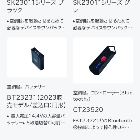
SK23011
シリーズ
ブ
SK23011
シリーズ
グ
ラック
レー
▸空調服
を起動させるために
▸空調服
を起動させるために
®
®
必要なデバイスをワンパックし
必要なデバイスをワンパックし
たスターターキット ▸はじめて
たスターターキット ▸はじめて
空調服
をご使用になられる方
空調服
をご使用になられる方
®
®
におすすめ ▸最大風量106ℓ/
におすすめ ▸最大風量106ℓ/
秒ターボーモード対応ファン＆
秒ターボーモード対応ファン＆
最大電圧18Ｖの大容量バッテ
最大電圧18Ｖの大容量バッテ
リーのセット 【キ…
リーのセット 【キ…
空調服
バッテリー
®
空調服
コントローラー（Blue
®
BT23231
【2023販
tooth
）
®
売モデル/差込口：円形】
CT23520
▸ 最大電圧14.4Vの大容量バ
▶BT23221とのBluetooth
ッテリー▸ 5段階切替が可能
®接続によって操作性UP！
で、ターボモード*¹も搭載▸ JI
【対応バッテリー】BT23221
S IP55（防塵防水）規格適合*