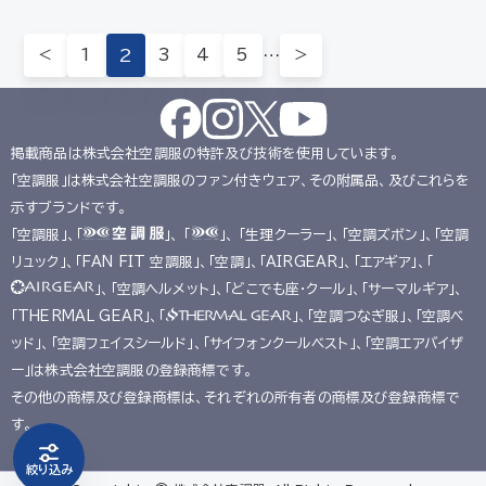
専用＊その他のバッテリーとの
³▸ 赤色LEDで、屋外での視認
互換性はありません。 外寸 高
性良好▸ 9段階の残量表示 【対
さ80mm/幅30mm/厚さ14
＜
1
2
3
4
5
…
＞
応ファン】FA01012シリ…
mm 質量 約17g 操作 ボタ…
掲載商品は株式会社空調服の特許及び技術を使用しています。
「空調服」は株式会社空調服のファン付きウェア、その附属品、及びこれらを
示すブランドです。
「空調服」、「
」、 「
」、 「生理クーラー」、「空調ズボン」、「空調
リュック」、「FAN FIT 空調服」、「空調」、「AIRGEAR」、「エアギア」、「
」、「空調ヘルメット」、「どこでも座･クール」、「サーマルギア」、
「THERMAL GEAR」、「
」、「空調つなぎ服」、「空調ベ
ッド」、「空調フェイスシールド」、「サイフォンクールベスト」、「空調エアバイザ
ー」は株式会社空調服の登録商標です。
その他の商標及び登録商標は、それぞれの所有者の商標及び登録商標で
す。
絞り込み