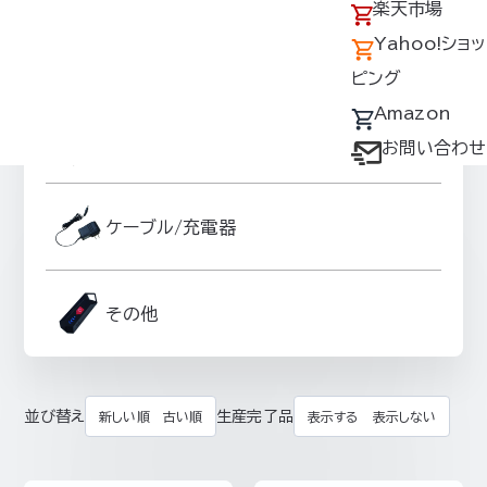
アクセス
の回収について
楽天市場
採用情報
デバイス・ファン
Yahoo!ショッ
ファンオプションパーツ
オプション対応表
ピング
取扱説明書ダウ
Amazon
スーパースペーサーグッズ
ンロードサービス
お問い合わせ
ユーザー登録
購入方法
ケーブル/充電器
防爆デバイス取り
扱い店舗
その他
並び替え
生産完了品
新しい順
古い順
表示する
表示しない