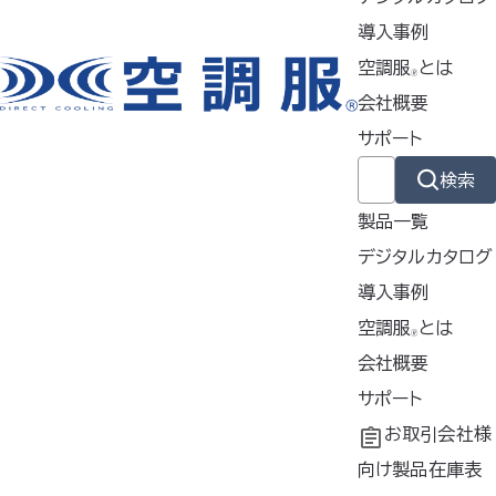
特徴
導入事例
空調服
とは
🄬
会社概要
製品ジャンル
サポート
検索
ウェア
製品一覧
デジタルカタログ
スターターキット
導入事例
導入事例
空調服
とは
🄬
共同開発
空調服
会社概要
とは
ファン
®
工場シミュレーシ
開発秘話
企業理念
サポート
ョン
会社概要
よくあるご質問
お取引会社様
バッテリー
会社沿革
不要なバッテリー
向け製品在庫表