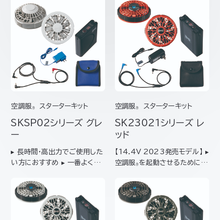
空調服
スターターキット
空調服
スターターキット
®
®
SKSP02
シリーズ グレ
SK23021
シリーズ
レ
ー
ッド
▸ 長時間･高出力でご使用した
【14.4V 2023発売モデル】 ▸
い方におすすめ ▸ 一番よく使
空調服
を起動させるために必
®
われている、スタンダードタイ
要なデバイスをワンパックにし
プのファンと、汎用性の高いバ
たスターターキット▸ はじめて
ッテリーのセット 【キット内容】
空調服
を使われる方におすす
®
バッテリー（BTSP1） ファン2
め ▸ 薄型・軽量でありながら、
個（FAN2200シリーズ） ケー
大風量・高効率・高寿命を備え