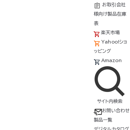
お取引会社
様向け製品在庫
トップ
商品紹介
シーン
ゴルフ
表
楽天市場
Yahoo!ショ
製品一覧（ゴルフ）
ッピング
製品をさがす
Amazon
すべて
検索
サイト内検索
絞り込み
カラー
サイズ
お問い合わせ
製品一覧
形状
素材
デジタルカタログ