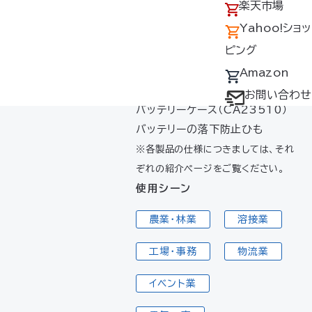
アクセス
の回収について
楽天市場
【キット内容】
採用情報
デバイス・ファン
Yahoo!ショッ
バッテリー（BT23211）
オプション対応表
ピング
ファン2個（FA23112シリーズ）
ケーブル（CB23311）
取扱説明書ダウ
Amazon
充電器（CG23411）
ンロードサービス
お問い合わせ
バッテリーケース（CA23510）
ユーザー登録
バッテリーの落下防止ひも
購入方法
※各製品の仕様につきましては、それ
防爆デバイス取り
ぞれの紹介ページをご覧ください。
扱い店舗
使用シーン
農業・林業
溶接業
工場・事務
物流業
イベント業