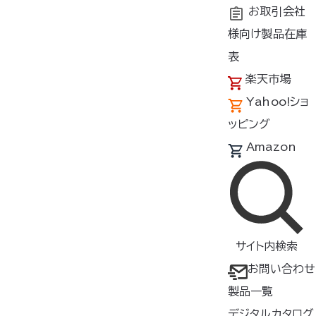
お取引会社
様向け製品在庫
トップ
商品紹介
製品種類・形状
スターターキット
表
楽天市場
空調服
スターターキット
®
Yahoo!ショ
SK23011
ッピング
シリ
Amazon
ーズ
グレー
サイト内検索
お問い合わせ
製品一覧
デジタルカタログ