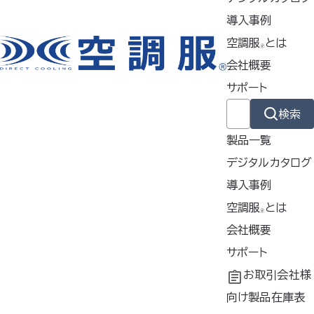
導入事例
空調服
とは
🄬
会社概要
サポート
検索
製品一覧
▸空調服
を起動させるために必
デジタルカタログ
®
要なデバイスをワンパックしたス
導入事例
ターターキット
導入事例
空調服
とは
🄬
▸はじめて空調服
をご使用にな
®
共同開発
空調服
会社概要
とは
®
られる方におすすめ
工場シミュレーシ
開発秘話
企業理念
サポート
▸最大風量106ℓ/秒ターボーモ
ョン
会社概要
よくあるご質問
お取引会社様
ード対応ファン＆最大電圧18Ｖ
の大容量バッテリーのセット
会社沿革
不要なバッテリー
向け製品在庫表