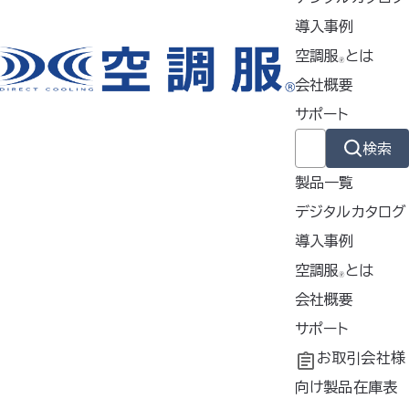
FAN2200シリーズ
導入事例
空調服
とは
【仕様】
🄬
会社概要
外寸
直径105mm
サポート
素材
TPU
検索
約82g（表裏
質量
製品一覧
パーツ2個）
デジタルカタログ
ファンキャップ
内容
導入事例
2個
導入事例
空調服
とは
使用シーン
🄬
共同開発
空調服
会社概要
とは
®
農業・林業
溶接業
工場シミュレーシ
開発秘話
企業理念
サポート
ョン
会社概要
よくあるご質問
お取引会社様
工場・事務
物流業
会社沿革
不要なバッテリー
向け製品在庫表
イベント業