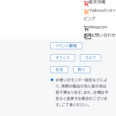
アクセス
の回収について
楽天市場
電気工事
採用情報
デバイス・ファン
Yahoo!ショッ
オプション対応表
ピング
土木・建設
取扱説明書ダウ
Amazon
アウトドア
ンロードサービス
お問い合わせ
ユーザー登録
イベント観戦
購入方法
オフィス
ゴルフ
防爆デバイス取り
扱い店舗
生活
釣り
お使いのモニター設定などによ
り、実際の製品の色と表示色は
若干異なります。また、仕様は予
告なく変更する場合がございま
す。ご了承ください。