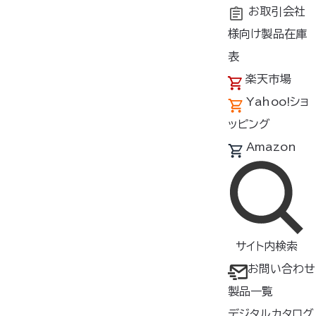
お取引会社
様向け製品在庫
トップ
商品紹介
製品種類・形状
ファンオプションパーツ
表
楽天市場
空調服
ファンキャップ
®
Yahoo!ショ
FANCAP
ッピング
Amazon
▸ ファンに取り付けることによっ
て、ファンや周囲の物が傷つくこ
とを防ぎます
▸ ファンを外した後の穴をふさぐ
サイト内検索
ことができるため、空調服
をブ
お問い合わせ
®
ルゾンとして使用できます
製品一覧
【対応ファン】
デジタルカタログ