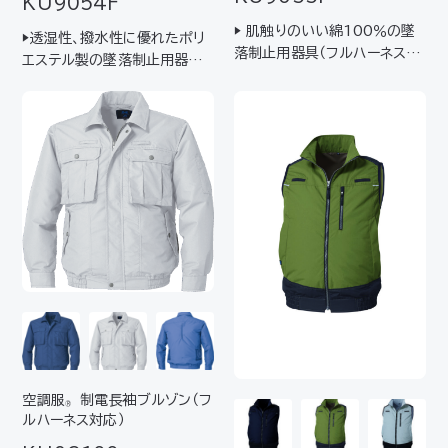
KU9054F
▶ 肌触りのいい綿100％の墜
▶透湿性、撥水性に優れたポリ
落制止用器具（フルハーネス
エステル製の墜落制止用器具
型）装着者専用モデル▶ 背中部
（フルハーネス型）装着者専用
分からランヤードを取リ出せ、
モデル▶背中部分からランヤー
胸部分はハーネスに取リ付けた
ドを取リ出せ、胸部分はハーネ
フルハーネス対応休止フックを
スに取リ付けたフルハーネス対
表に出すことが可能
応休止フックを表に出すことが
可能
空調服
制電長袖ブルゾン（フ
®
ルハーネス対応）