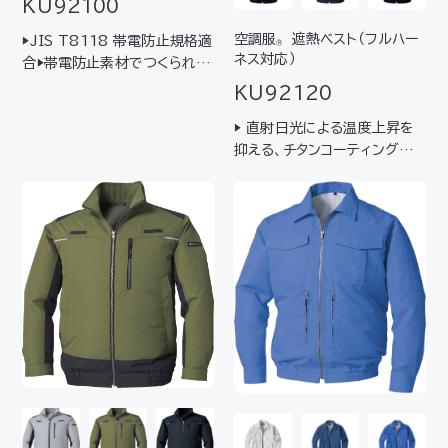
KU92100
空調服
遮熱ベスト（フルハー
▶JIS T8118 帯電防止規格適
®
ネス対応）
合▶帯電防止素材でつくられた
墜落制止用器具（フルハーネス
KU92120
型）装着者専用モデル▶背中部
▶ 直射日光による温度上昇を
分からランヤードを取リ出せ、
抑える、チタンコーティング生
胸部分はハーネスに取リ付けた
地を使用▶ 墜落制止用器具（フ
フルハーネス対応休止フックを
ルハーネス型）対応の動きやす
表に出すことが可…
いベストタイプ