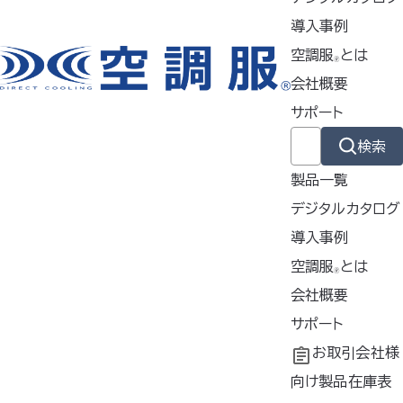
特徴
導入事例
空調服
とは
🄬
会社概要
製品ジャンル
サポート
検索
ウェア
製品一覧
デジタルカタログ
スターターキット
導入事例
導入事例
空調服
とは
🄬
共同開発
空調服
会社概要
とは
ファン
®
工場シミュレーシ
開発秘話
企業理念
サポート
ョン
会社概要
よくあるご質問
お取引会社様
バッテリー
会社沿革
不要なバッテリー
向け製品在庫表