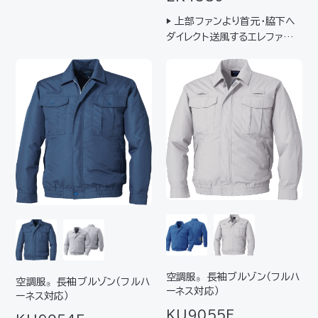
器具(フルハーネス型)に対応
▶ 上部ファンより首元･脇下へ
ダイレクト送風するエレファン
®シリーズ▶ 墜落制止用器具
（フルハーネス型）に対応
空調服
長袖ブルゾン（フルハ
空調服
長袖ブルゾン（フルハ
®
®
ーネス対応）
ーネス対応）
KU9055F