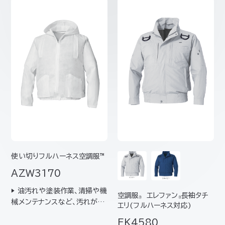
使い切りフルハーネス空調服™
AZW3170
▶ 油汚れや塗装作業、清掃や機
空調服
エレファン
長袖タチ
®
®
械メンテナンスなど、汚れが気
エリ(フルハーネス対応)
になる現場に最適な不織布製
EK4580
の使い切りタイプ▶ 墜落制止用