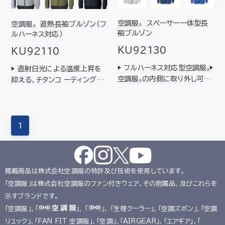
空調服
スペーサー一体型長
空調服
遮熱長袖ブルゾン（フ
®
®
袖ブルゾン
ルハーネス対応）
KU92130
KU92110
▶ フルハーネス対応型空調服
▶
▶ 直射日光による温度上昇を
®
空調服
の内側に取り外し可能
抑える、チタンコ ーティング生
®
なスーパースペーサーを一体化
地を使用▶ 墜落制止用器具（フ
させた製品▶ 衣服内の風路を
ルハーネス型）に対応
確保できるため、当商品を着た
上にフルハーネス器具の装着
1
が可能
掲載商品は株式会社空調服の特許及び技術を使用しています。
「空調服」は株式会社空調服のファン付きウェア、その附属品、及びこれらを
示すブランドです。
「空調服」、「
」、 「
」、 「生理クーラー」、「空調ズボン」、「空調
リュック」、「FAN FIT 空調服」、「空調」、「AIRGEAR」、「エアギア」、「