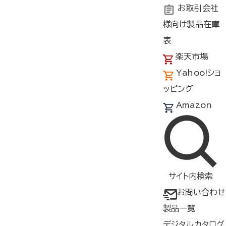
お取引会社
様向け製品在庫
トップ
商品紹介
製品種類・形状
ウェア
フルハーネ
表
楽天市場
Yahoo!ショ
製品一覧（フルハーネス）
ッピング
製品をさがす
Amazon
すべて
検索
サイト内検索
絞り込み
カラー
サイズ
お問い合わせ
製品一覧
形状
素材
デジタルカタログ