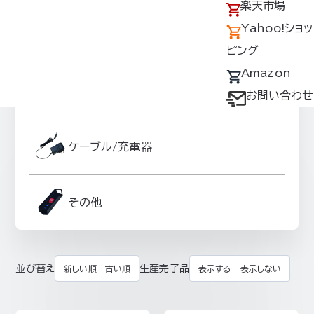
アクセス
の回収について
楽天市場
採用情報
デバイス・ファン
Yahoo!ショッ
ファンオプションパーツ
オプション対応表
ピング
取扱説明書ダウ
Amazon
スーパースペーサーグッズ
ンロードサービス
お問い合わせ
ユーザー登録
購入方法
ケーブル/充電器
防爆デバイス取り
扱い店舗
その他
並び替え
生産完了品
新しい順
古い順
表示する
表示しない