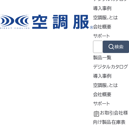
特徴
導入事例
空調服
とは
🄬
会社概要
製品ジャンル
サポート
検索
ウェア
製品一覧
デジタルカタログ
スターターキット
導入事例
導入事例
空調服
とは
🄬
共同開発
空調服
会社概要
とは
ファン
®
工場シミュレーシ
開発秘話
企業理念
サポート
ョン
会社概要
よくあるご質問
お取引会社様
バッテリー
会社沿革
不要なバッテリー
向け製品在庫表