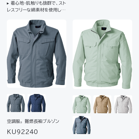
▸ 着心地・肌触りも抜群で、スト
レスフリーな綿素材を使用した
ベストセラー▸ 幅広いシーンで
活躍するスタンダードアイテム▸
サイズ展開が豊富な人気モデ
ル
空調服
難燃長袖ブルゾン
®
KU92240