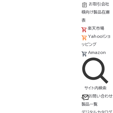
お取引会社
様向け製品在庫
トップ
商品紹介
製品種類・形状
ウェア
表
楽天市場
Yahoo!ショ
製品一覧（ウェア）
ッピング
製品をさがす
Amazon
すべて
検索
サイト内検索
絞り込み
カラー
サイズ
お問い合わせ
製品一覧
形状
素材
デジタルカタログ