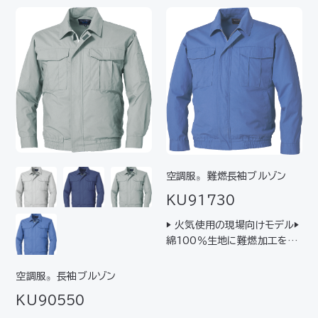
客様の声をもとに綿タイプの空
調服
を使いやすく進化！▶ 脇
®
下にマチ付＋消臭テープでさ
らに動きやすくあらゆる環境
に幅広く対応▶ 吸湿性もよく、
着心地・肌触リ抜群…
空調服
難燃長袖ブルゾン
®
KU91730
▶ 火気使用の現場向けモデル▶
綿100％生地に難燃加工を施
したプロバン®繊維を採用▶
耐洗濯性に優れ、洗濯後も難燃
空調服
長袖ブルゾン
®
性が持続します
KU90550