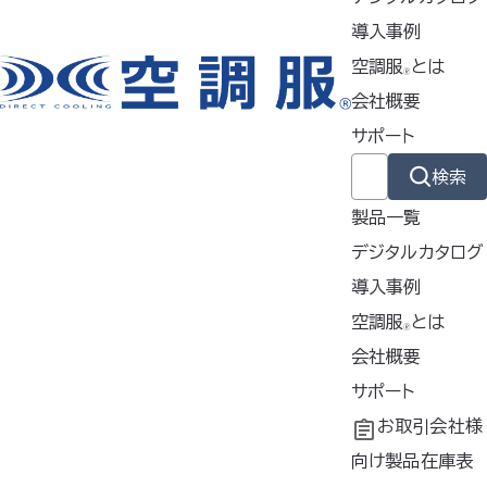
FA23112
導入事例
お使いのモニター設定などによ
空調服
とは
🄬
り、実際の製品の色と表示色は
会社概要
若干異なります。また、仕様は予
サポート
告なく変更する場合がございま
す。ご了承ください
検索
製品一覧
ご購入はこちら
デジタルカタログ
導入事例
導入事例
空調服
とは
🄬
Yahoo!
共同開発
空調服
会社概要
とは
®
ショッピ
工場シミュレーシ
開発秘話
企業理念
サポート
ング
ョン
会社概要
よくあるご質問
お取引会社様
会社沿革
不要なバッテリー
向け製品在庫表
取扱い上のご注意：