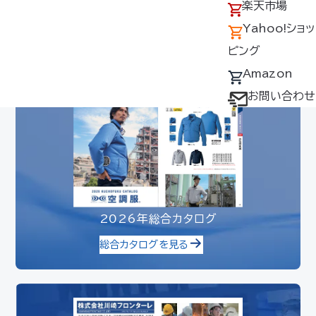
アクセス
の回収について
楽天市場
専用の機器を必ずご使用ください。他社
製品と組み合わせて使用した場合に発生
採用情報
デバイス・ファン
Yahoo!ショッ
する故障や事故等につきましては、責任を
オプション対応表
ピング
負いません。ご了承ください。
取扱説明書ダウ
Amazon
ンロードサービス
お問い合わせ
ユーザー登録
購入方法
防爆デバイス取り
扱い店舗
2026年総合カタログ
総合カタログを見る