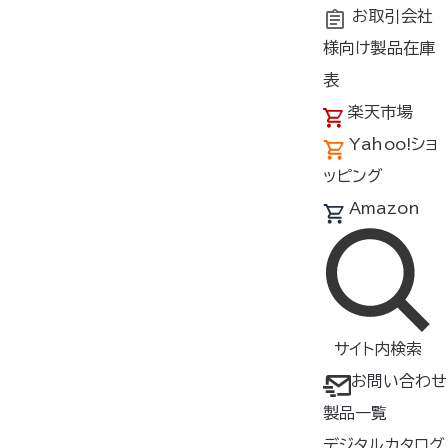
お取引会社
様向け製品在庫
トップ
商品紹介
製品種類・形状
ケーブル/充電器
表
楽天市場
空調服
ケーブル
®
Yahoo!ショ
CB23311
ッピング
Amazon
ケーブル
▸
バッテリーとファンをつなぐ
レ
ギュラータイプ
サイト内検索
お問い合わせ
【対応バッテリー】
BT23211
製品一覧
【対応ファン】
デジタルカタログ