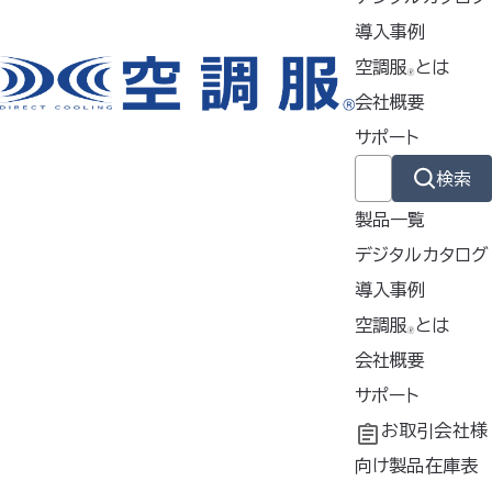
▶デザイン性と動きやすさ、タフ
導入事例
さを兼ね備えたデニムスタイル
空調服
とは
🄬
▶ワークはもちろん、日常に溶け
会社概要
込むカジュアルテイスト この製品
サポート
は、在庫がある限りで販売終了と
させていただきます。なくなり次
検索
第、廃番とさせていただきますの
製品一覧
でご了承ください。
デジタルカタログ
使用シーン
導入事例
農業・林業
溶接業
導入事例
空調服
とは
🄬
共同開発
空調服
会社概要
とは
工場・事務
物流業
®
工場シミュレーシ
開発秘話
企業理念
サポート
イベント業
ョン
会社概要
よくあるご質問
お取引会社様
会社沿革
不要なバッテリー
向け製品在庫表
電気工事