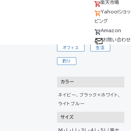
アクセス
の回収について
楽天市場
土木・建設
採用情報
デバイス・ファン
Yahoo!ショッ
アウトドア
オプション対応表
ピング
取扱説明書ダウ
Amazon
イベント観戦
ンロードサービス
お問い合わせ
オフィス
生活
ユーザー登録
購入方法
釣り
防爆デバイス取り
扱い店舗
カラー
ネイビー、ブラック×ホワイト、
ライトブルー
サイズ
M･L･LL･3L･4L･5L（男女