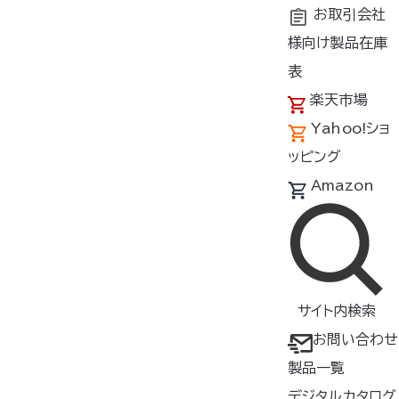
お取引会社
様向け製品在庫
トップ
商品紹介
製品種類・形状
ウェア
長袖
表
楽天市場
空調服
デニム調長袖ブル
®
Yahoo!ショ
ゾン
ッピング
KU91960
Amazon
この商品は生産完了しました。在
庫がある限りで販売終了とさせ
ていただきます。
サイト内検索
お問い合わせ
長袖
製品一覧
帯電防止・制電
デジタルカタログ