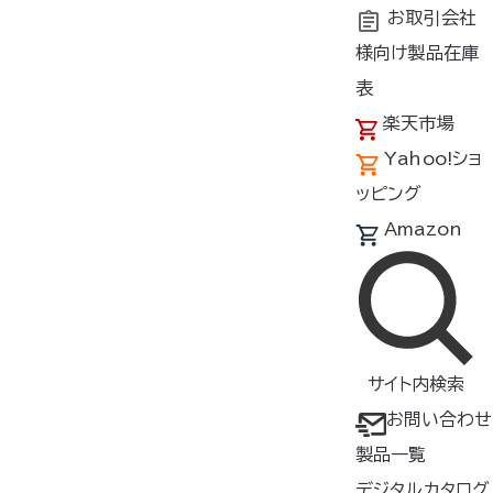
お取引会社
様向け製品在庫
トップ
商品紹介
製品種類・形状
ケーブル/充電器
表
楽天市場
サーマルギア 変換アダプ
Yahoo!ショ
ターセット
ッピング
OP23540
Amazon
ケーブル
▸ サーマルギア
用のオプション
®
サイト内検索
製品
お問い合わせ
▸ 18Vと14.4Vの空調服
バッ
®
製品一覧
テリーでもサーマルギア
を使用
®
デジタルカタログ