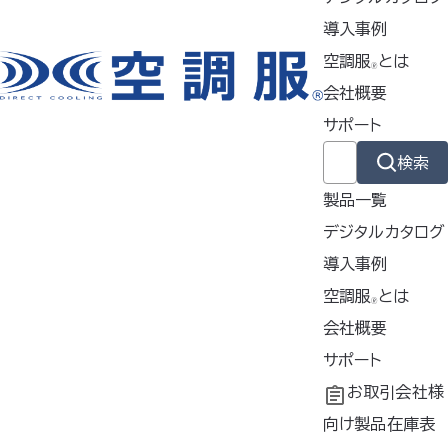
することができます
導入事例
【内容】
空調服
とは
🄬
変換アダプター 1個
会社概要
対応ケーブル 3本（BT23211
サポート
用、BT23231用、BT01411
用）
検索
お使いのモニター設定などによ
製品一覧
り、実際の製品の色と表示色は
デジタルカタログ
若干異なります。また、仕様は予
導入事例
告なく変更する場合がございま
す。ご了承ください。
導入事例
空調服
とは
🄬
共同開発
空調服
会社概要
とは
®
工場シミュレーシ
開発秘話
企業理念
サポート
ご購入はこちら
ョン
会社概要
よくあるご質問
お取引会社様
会社沿革
不要なバッテリー
向け製品在庫表