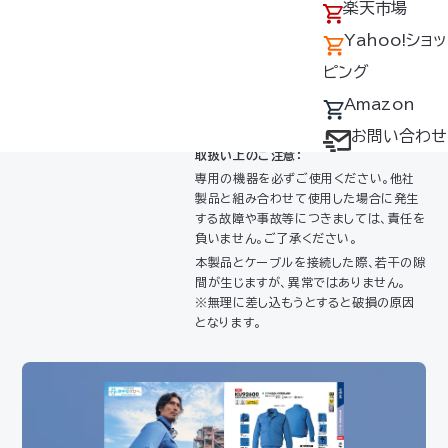
アクセス
の回収について
楽天市場
Yahoo!
採用情報
デバイス・ファン
Yahoo!ショッ
ショッピ
オプション対応表
ピング
ング
取扱説明書ダウ
Amazon
ンロードサービス
お問い合わせ
取扱い上のご注意：
ユーザー登録
専用の機器を必ずご使用ください。他社
購入方法
製品と組み合わせて使用した場合に発生
する故障や事故等につきましては、責任を
防爆デバイス取り
負いません。ご了承ください。
本製品とケーブルを接続した際、若干の隙
扱い店舗
間が生じますが、
異常ではありません。
※無理に差し込もうとすると破損の原因
となります。