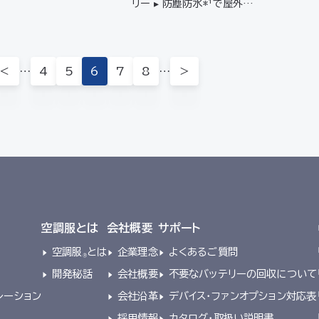
リー ▸ 防塵防水*¹で屋外で
の使用も安心▸ JIS IP55
（防塵防水）規格適合*¹ 【対
応ファン】FA24112 / FA
N2200シリーズ / FAN2
…
…
＜
4
5
6
7
8
＞
300B / FAN2400…
空調服とは
会社概要
サポート
空調服
とは
企業理念
よくあるご質問
®
開発秘話
会社概要
不要なバッテリーの回収について
レーション
会社沿革
デバイス・ファンオプション対応表
採用情報
カタログ・取扱い説明書