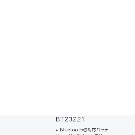
量106ℓ/秒ターボーモー
量106ℓ/秒ターボーモード
量106ℓ
対応ファン＆最大電圧18
対応ファン＆最大電圧18Ｖ
対応ファ
の大容量バッテリーのセッ
の大容量バッテリーのセット
の大容量
 【…
【キ…
【キ…
空調服
バッテリーセット（B
空調服
バ
®
®
uetooth
）
®
BT23
BT23222
▸ 最大電
 Bluetooth®対応バッテ
バッテリー
ーセット▸ 防塵・防水*で屋
水*で屋
での使用も安心*水没など
水没など
の水の浸入による故障を保
故障を保
するものではありません
りません 
空調服
バッテリー（Bluet
®
セット内容】 バッテリー(BT
リー（BT
ooth
）
®
3221) 充電器(LIACR）
（CG23
BT23221
ッテリーケー…
▸ Bluetooth®対応バッテ