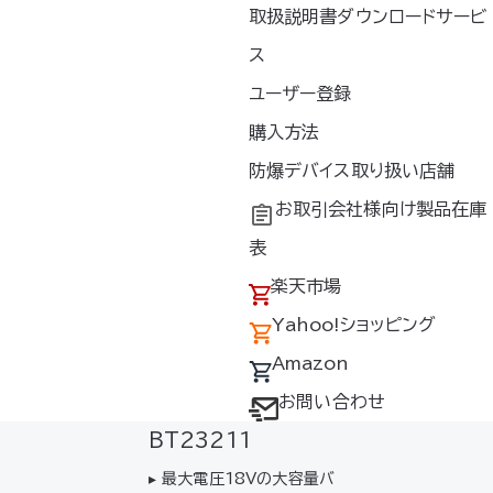
7g 操作 ボタ…
/秒ターボーモード
取扱説明書ダウンロードサービ
ン＆最大電圧18Ｖ
バッテリーのセット
ス
ユーザー登録
購入方法
防爆デバイス取り扱い店舗
ッテリーセット
212
お取引会社様向け製品在庫
圧18.0Vの大容量
表
のセット▸ 防塵・防
楽天市場
外での使用も安心*
の水の浸入による
Yahoo!ショッピング
証するものではあ
Amazon
【セット内容】バッテ
23211） 充電器
お問い合わせ
空調服
バッテリー
®
411）バッテリ…
BT23211
▸ 最大電圧18Vの大容量バ