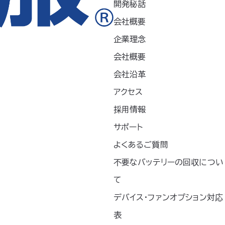
開発秘話
を起動させるため
▸ 空調服
を起動させるため
®
デバイスをワンパッ
に必要なデバイスをワンパッ
会社概要
ターターキット▸
クにしたスターターキット▸
空調服
を使われる
はじめて空調服
を使われる
企業理念
®
®
め ▸ 薄型・軽量で
方におすすめ ▸ 薄型・軽量で
会社概要
、大風量・高効率・
ありながら、大風量・高効率・
備えるファ…
高寿命を備えるファ…
会社沿革
アクセス
空調服
コントローラー（Bl
®
採用情報
uetooth
）
®
ターターキット
サポート
CT23520
011
シリーズ
よくあるご質問
▶BT23221とのBluetoo
th®接続によって操作性U
不要なバッテリーの回収につい
P！ 【対応バッテリー】BT2
を起動させるため
て
3221専用＊その他のバッ
デバイスをワンパッ
テリーとの互換性はありませ
ーターキット ▸はじ
デバイス・ファンオプション対応
ん。 外寸 高さ80mm/幅30
服
をご使用になら
®
mm/厚さ14mm 質量 約1
表
すすめ ▸最大風