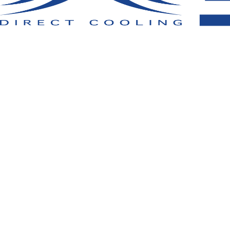
その他
▸
に
ク
方
あ
S
▸
に
ク
な