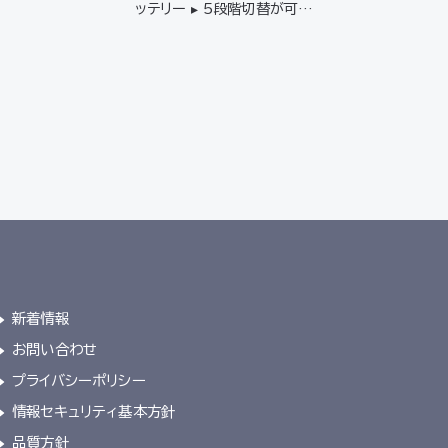
ッテリー ▸ 5段階切替が可能
で、ターボモード搭載 ▸ 赤色
LEDで屋外での視認性も良
好 ▸ JIS IP55（防塵防水）
規格適合*2 ▸ 9段階の残量
表示 【対応ファン】FA2311
2シリー…
新着情報
お問い合わせ
プライバシーポリシー
情報セキュリティ基本方針
品質方針