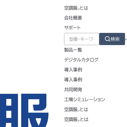
空調服
とは
🄬
会社概要
サポート
検索
製品一覧
デジタルカタログ
導入事例
導入事例
共同開発
ターターキット
空調服
スターターキット
®
工場シミュレーション
021
シリーズ
SK23021
シリーズ
空調服
とは
🄬
ール
ブラック
空調服
とは
®
 2023発売モデル】
【14.4V 2023発売モデル】